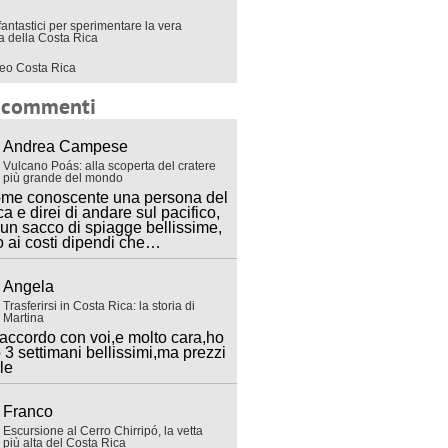
fantastici per sperimentare la vera
ra della Costa Rica
eo Costa Rica
i commenti
Andrea Campese
Vulcano Poás: alla scoperta del cratere
più grande del mondo
ome conoscente una persona del
ca e direi di andare sul pacifico,
 un sacco di spiagge bellissime,
o ai costi dipendi che…
Angela
Trasferirsi in Costa Rica: la storia di
Martina
accordo con voi,e molto cara,ho
 3 settimani bellissimi,ma prezzi
lle
Franco
Escursione al Cerro Chirripó, la vetta
più alta del Costa Rica