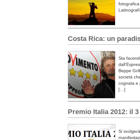
fotografica
Latinograf
Costa Rica: un paradis
Sta facendo
dall’Espres
Beppe Grill
società che
cognata e a
[…]
Premio Italia 2012: il 
Si svolgerà
manifestazi