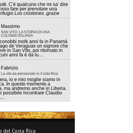
utti. C'è qualcuno che mi sa' dire
sso fare per prenotare una
 rifugio Los crostones .grazie
Massimo
SAN VITO: LA STORIA DI UNA
COLONIA ITALIANA
 conobbi molti anni fa in Panamà
iago de Veraguas un signore che
ere in San Vito, poi ritornato in
lcuni anni fa è da lu…
Fabrizio
La vita da pensionato in Costa Rica
ra, io e mio moglie siamo in
ca. In questo momento a
, ma andremo anche in Liberia.
 possibile incontrare Claudio
a…
e del Costa Rica