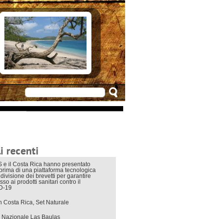
e in Costarica
n Costarica
ere
 principali
mo
appuntamenti
zionali
 di viaggio
i interni
i recenti
 e il Costa Rica hanno presentato
eprima di una piattaforma tecnologica
divisione dei brevetti per garantire
sso ai prodotti sanitari contro il
D-19
in Costa Rica, Set Naturale
 Nazionale Las Baulas