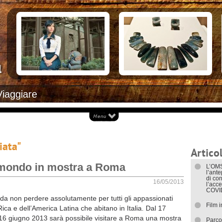
Documenti necessari per trasferirsi
Alloggiar
Italiani in Costa Rica
Arrivare i
L’ambasciata italiana
Cosa ved
Opportunità lavorative
Attrazioni
Ecoturis
Eventi e 
Isole
Parchi Na
Spiagge
Documenti
Viaggiare
I trasport
iata"
Articol
el mondo in mostra a Roma
L’OMS
l’ant
di con
16/05/2013
l’acce
COVI
da non perdere assolutamente per tutti gli appassionati
Film 
ica e dell’America Latina che abitano in Italia. Dal 17
16 giugno 2013 sarà possibile visitare a Roma una mostra
Parco