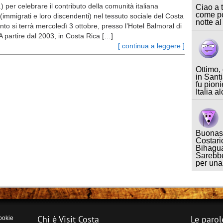
) per celebrare il contributo della comunità italiana
Ciao a t
come po
 (immigrati e loro discendenti) nel tessuto sociale del Costa
notte al
nto si terrà mercoledì 3 ottobre, presso l’Hotel Balmoral di
A partire dal 2003, in Costa Rica […]
[ continua a leggere ]
Ottimo,
in Sant
fu pioni
Italia a
Buonase
Costari
Bihagua
Sarebbe
per un
Chi è Visit Costa
Le parol
ookie