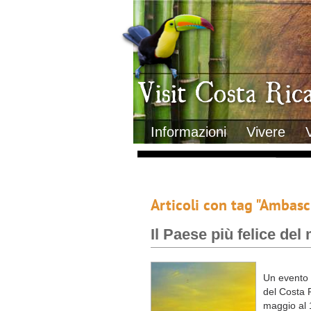
Clima
Geografia
Informazioni Geografiche
Letteratura e cultura
Gastronomia
Lo sapevi che
Musica
Natura
Storia
Visit Costa Rica
Trasporti Interni
Informazioni
Vivere
Articoli con tag "Ambasc
Il Paese più felice d
Un evento 
del Costa R
maggio al 