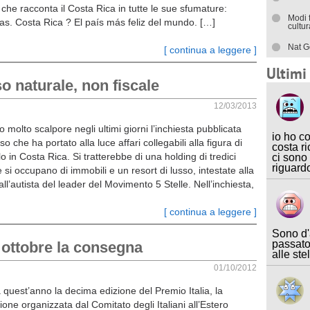
 che racconta il Costa Rica in tutte le sue sfumature:
Modi 
ías. Costa Rica ? El país más feliz del mundo. […]
cultu
Nat G
[ continua a leggere ]
Ultim
o naturale, non fiscale
12/03/2013
 molto scalpore negli ultimi giorni l’inchiesta pubblicata
io ho c
so che ha portato alla luce affari collegabili alla figura di
costa ri
o in Costa Rica. Si tratterebbe di una holding di tredici
ci sono
riguard
 si occupano di immobili e un resort di lusso, intestate alla
ll’autista del leader del Movimento 5 Stelle. Nell’inchiesta,
[ continua a leggere ]
Sono d'
passato
3 ottobre la consegna
alle ste
01/10/2012
 quest’anno la decima edizione del Premio Italia, la
one organizzata dal Comitato degli Italiani all’Estero