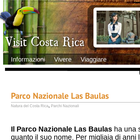
Clima
Documenti necessa
Geografia
Italiani in Costa 
Informazioni Geografiche
L’ambasciata ital
Letteratura e cultura
Opportunità lavo
Gastronomia
Lo sapevi che
Musica
Natura
Storia
Visit Costa Rica
Trasporti Interni
Informazioni
Vivere
Viaggiare
Parco Nazionale Las Baulas
,
Natura del Costa Rica
Parchi Nazionali
Il Parco Nazionale Las Baulas
ha una s
quanto il suo nome. Per migliaia di anni 