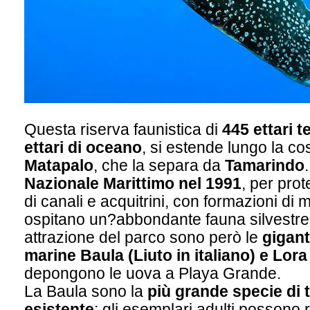
Questa riserva faunistica di
445 ettari t
ettari di oceano
, si estende lungo la co
Matapalo
, che la separa da
Tamarindo
Nazionale Marittimo nel 1991
, per pro
di canali e acquitrini, con formazioni di
ospitano un?abbondante fauna silvestre.
attrazione del parco sono però le
gigan
marine Baula (Liuto in italiano) e Lora 
depongono le uova a Playa Grande.
La Baula sono la
più grande specie di 
esistente
: gli esemplari adulti possono