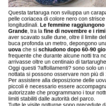
Questa tartaruga non sviluppa un cara
pelle coriacea di colore nero con strisce
longitudinali.
Le femmine raggiungono d
Grande
, tra la
fine di novembre e i rimi 
aver scavato sulle dune, oltre il limite d
buca profonda un metro, depongono u
uova
che si
schiudono dopo 60-90 gio
frequente che durante alcune notti tra 
arrivasse oltre un centinaio di tartarugh
Oggi questi ?affollamenti? sono solo un 
nottata si possono osservare non più di
Per assistere alla deposizione delle uova
piccoli è necessario essere accompagna
autorizzate che programmano i tour nottu
limiti stabiliti dalle autorità del parco.
Tutte le visite notturne sono precedute 