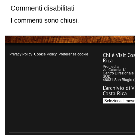
Commenti disabilitati
su
Parco
Nazionale
I commenti sono chiusi.
Las
Baulas
Chi è Visit Co
Privacy Policy
Cookie Policy
Preferenze cookie
Rica
Promedia
via Catania 1/L
Centro Direzional
SUD
46031 San Biagio 
L’archivio di V
Costa Rica
L’archivio
di
Visit
Costa
Rica