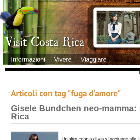
Clima
Documenti necessa
Geografia
Italiani in Costa 
Informazioni Geografiche
L’ambasciata ital
Letteratura e cultura
Opportunità lavo
Gastronomia
Lo sapevi che
Musica
Natura
Storia
Visit Costa Rica
Trasporti Interni
Informazioni
Vivere
Viaggiare
Articoli con tag "fuga d’amore"
Gisele Bundchen neo-mamma: r
Rica
Un’altra coppia di vip si aggiunge alla l