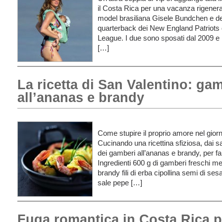
il Costa Rica per una vacanza rigenerant
model brasiliana Gisele Bundchen e d
quarterback dei New England Patriots d
League. I due sono sposati dal 2009 e 
[…]
La ricetta di San Valentino: ga
all’ananas e brandy
Come stupire il proprio amore nel gior
Cucinando una ricettina sfiziosa, dai sap
dei gamberi all’ananas e brandy, per fa
Ingredienti 600 g di gamberi freschi m
brandy fili di erba cipollina semi di ses
sale pepe […]
Fuga romantica in Costa Rica p