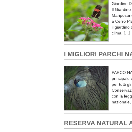
Giardino D
Il Giardin
Mariposario
a Cerro Pla
il giardino
clima; […]
I MIGLIORI PARCHI 
PARCO NAZ
principale
per tutti g
Conservazio
con la legg
nazionale,
RESERVA NATURAL 