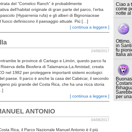
’entrata del “Comelco Ranch” è probabilmente
Ciao a t
come po
tiva dell’habitat originale di gran parte del parco, l’erba
notte al
 pascolo (Hyparrenia rufa) e gli alberi di Bignoniaceae
al fuoco definiscono il paesaggio attuale. Più […]
[ continua a leggere ]
lla
Ottimo,
in Sant
fu pioni
24/08/2017
Italia a
 entrambe le province di Cartago e Limón, questo parco fa
a Riserva della Biosfera di Talamanca-La Amistad, creata
O nel 1982 per proteggere importanti sistemi ecologici
 del paese. Il parco è anche la casa del Cabécar, il secondo
Buonase
Costari
igeno più grande del Costa Rica, che ha una ricca storia
Bihagua
…]
Sarebbe
[ continua a leggere ]
per un
MANUEL ANTONIO
04/08/2017
 Costa Rica, il Parco Nazionale Manuel Antonio è il più