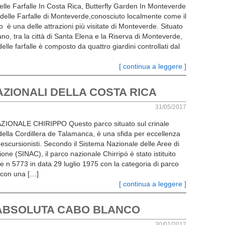
elle Farfalle In Costa Rica, Butterfly Garden In Monteverde
o delle Farfalle di Monteverde,conosciuto localmente come il
 è una delle attrazioni più visitate di Monteverde. Situato
no, tra la città di Santa Elena e la Riserva di Monteverde,
 delle farfalle è composto da quattro giardini controllati dal
[ continua a leggere ]
NAZIONALI DELLA COSTA RICA
31/05/2017
IONALE CHIRIPPO Questo parco situato sul crinale
 della Cordillera de Talamanca, è una sfida per eccellenza
li escursionisti. Secondo il Sistema Nazionale delle Aree di
ne (SINAC), il parco nazionale Chirripó è stato istituito
e n 5773 in data 29 luglio 1975 con la categoria di parco
 con una […]
[ continua a leggere ]
ABSOLUTA CABO BLANCO
30/01/2017