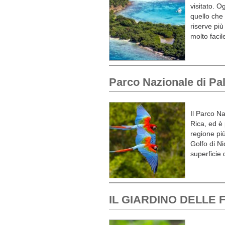
visitato. O
quello che 
riserve più
molto faci
Parco Nazionale di Pa
Il Parco N
Rica, ed è
regione pi
Golfo di N
superficie 
IL GIARDINO DELLE