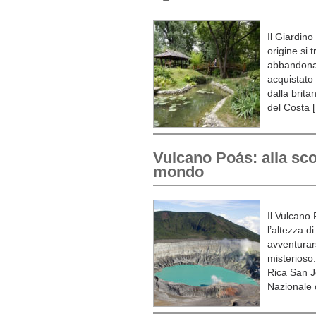
Il Giardino
origine si 
abbandonat
acquistato
dalla brit
del Costa 
Vulcano Poás: alla sco
mondo
Il Vulcano
l’altezza d
avventurar
misterioso.
Rica San J
Nazionale 