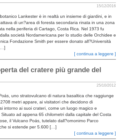
15/12/2016
 botanico Lankester è in realtà un insieme di giardini, e in
trattava di un?area di foresta secondaria rinata in una zona
a nella periferia di Cartago, Costa Rica. Nel 1973 fu
 dalla società Nordamericana per lo studio delle Orchidee e
annica Fondazione Smith per essere donato all?Università
[…]
[ continua a leggere ]
perta del cratere più grande del
25/10/2012
 Poás, uno stratovulcano di natura basaltica che raggiunge
i 2708 metri appare, ai visitatori che decidono di
si intorno ai suoi crateri, come un luogo magico e
 Situato ad appena 65 chilometri dalla capitale del Costa
ose, il Vulcano Poás, tutelato dall?omonimo Parco
che si estende per 5.600 […]
[ continua a leggere ]