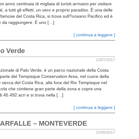
gni anno centinaia di migliaia di turisti arrivano per visitare
è, a tutti gli effetti, un vero e proprio paradiso. È una delle
 famose del Costa Rica, si trova sull?oceano Pacifico ed è
le da raggiungere. È uno […]
[ continua a leggere ]
lo Verde
12/07/2017
azionale di Palo Verde, è un parco nazionale della Costa
 parte del Tempisque Conservation Area, nel cuore della
ù secca del Costa Rica, alla foce del Rio Tempisque nel
icola che contiene gran parte della zona e copre una
di 45.492 acri e si trova nella […]
[ continua a leggere ]
 FARFALLE – MONTEVERDE
22/06/2017