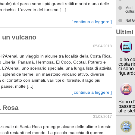
ule) del parco sono i più grandi rettili marini e una delle
Modi 
a rischio. L’avvento del turismo […]
cultu
Nat G
[ continua a leggere ]
Ultim
i un vulcano
05/04/2018
l?Arenal, un viaggio in alcune tra località della Costa Rica.
io ho c
 Liberia, Panamà, Hermosa, El Coco, Ocotal, Potrero e
costa ri
L?Arenal, uno scenario speciale, una lunga lista di attività
ci sono
riguard
ni, splendide terme, un maestoso vulcano attivo, diverse
di contatto con animali, vari tipi di foreste, il lago più
 paese, molte […]
[ continua a leggere ]
Sono d'
passato
a Rosa
alle ste
31/08/2017
azionale di Santa Rosa protegge alcune delle ultime foreste
picali restanti nel mondo. La piccola macchia di querce