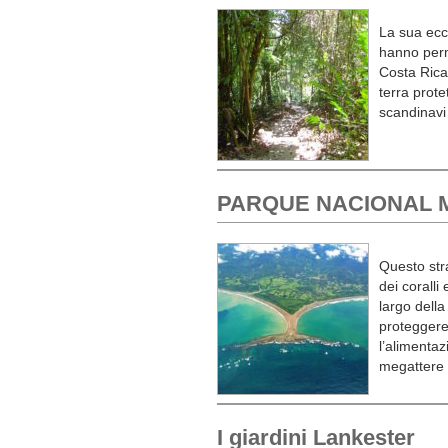
La sua ecce
hanno perme
Costa Rica.
terra prot
scandinavi
PARQUE NACIONAL 
Questo stra
dei coralli
largo della
proteggere
l’alimenta
megattere 
I giardini Lankester