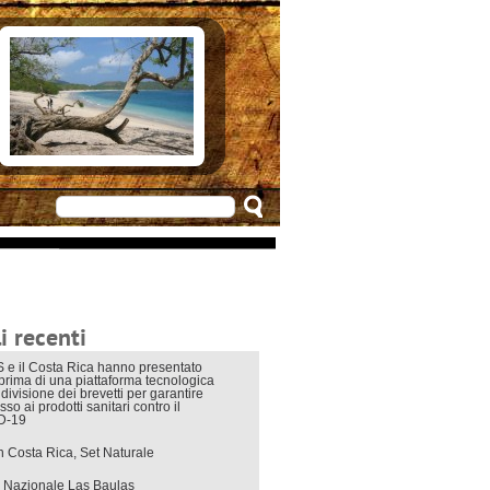
e in Costarica
n Costarica
ere
 principali
mo
appuntamenti
zionali
 di viaggio
i interni
i recenti
 e il Costa Rica hanno presentato
eprima di una piattaforma tecnologica
divisione dei brevetti per garantire
sso ai prodotti sanitari contro il
D-19
in Costa Rica, Set Naturale
 Nazionale Las Baulas