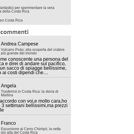
fantastici per sperimentare la vera
ra della Costa Rica
eo Costa Rica
i commenti
Andrea Campese
Vulcano Poás: alla scoperta del cratere
più grande del mondo
ome conoscente una persona del
ca e direi di andare sul pacifico,
 un sacco di spiagge bellissime,
o ai costi dipendi che…
Angela
Trasferirsi in Costa Rica: la storia di
Martina
accordo con voi,e molto cara,ho
 3 settimani bellissimi,ma prezzi
lle
Franco
Escursione al Cerro Chirripó, la vetta
più alta del Costa Rica