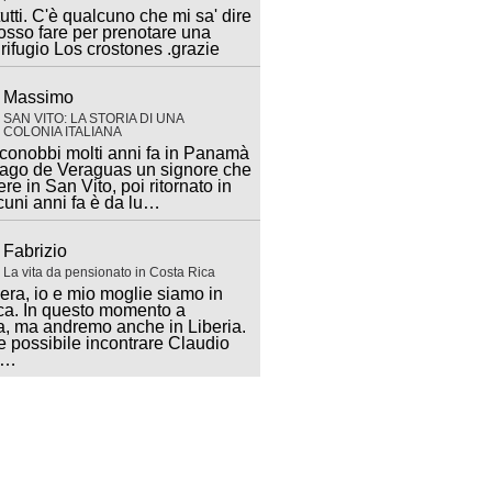
utti. C'è qualcuno che mi sa' dire
sso fare per prenotare una
 rifugio Los crostones .grazie
Massimo
SAN VITO: LA STORIA DI UNA
COLONIA ITALIANA
 conobbi molti anni fa in Panamà
iago de Veraguas un signore che
ere in San Vito, poi ritornato in
lcuni anni fa è da lu…
Fabrizio
La vita da pensionato in Costa Rica
ra, io e mio moglie siamo in
ca. In questo momento a
, ma andremo anche in Liberia.
 possibile incontrare Claudio
a…