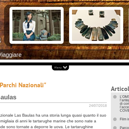
Documenti necessari per trasferirsi
Alloggiar
Italiani in Costa Rica
Arrivare i
L’ambasciata italiana
Cosa ved
Opportunità lavorative
Attrazioni
Ecoturis
Eventi e 
Isole
Parchi Na
Spiagge
Documenti
Viaggiare
I trasport
"Parchi Nazionali"
Articol
Baulas
L’OMS
l’ant
di con
24/07/2018
l’acce
COVI
azionale Las Baulas ha una storia lunga quasi quanto il suo
Film 
migliaia di anni le tartarughe marine che sono nate a
de sono tornate a deporre le uova. Le tartarughine
Parco