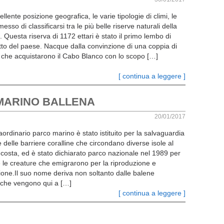
llente posizione geografica, le varie tipologie di climi, le
sso di classificarsi tra le più belle riserve naturali della
 Questa riserva di 1172 ettari è stato il primo lembo di
etto del paese. Nacque dalla convinzione di una coppia di
 che acquistarono il Cabo Blanco con lo scopo […]
[ continua a leggere ]
MARINO BALLENA
20/01/2017
ordinario parco marino è stato istituito per la salvaguardia
 e delle barriere coralline che circondano diverse isole al
 costa, ed è stato dichiarato parco nazionale nel 1989 per
 le creature che emigrarono per la riproduzione e
zione.Il suo nome deriva non soltanto dalle balene
che vengono qui a […]
[ continua a leggere ]