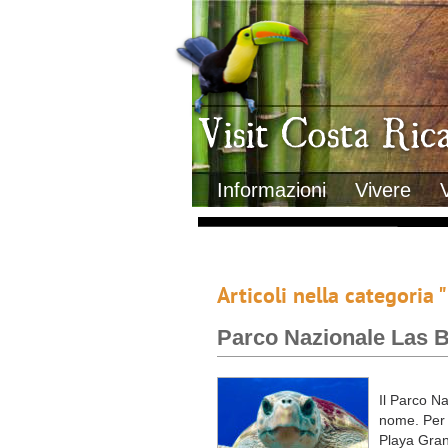
Clima
Geografia
Informazioni Geografiche
Letteratura e cultura
Gastronomia
Lo sapevi che
Musica
Natura
Storia
Visit Costa Rica
Trasporti Interni
Informazioni
Vivere
Articoli nella categoria 
Parco Nazionale Las 
Il Parco N
nome. Per 
Playa Gran