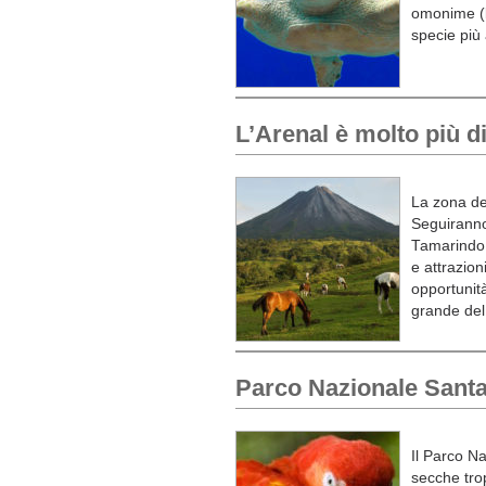
omonime (ba
specie più 
L’Arenal è molto più d
La zona del
Seguiranno
Tamarindo. 
e attrazio
opportunità 
grande del
Parco Nazionale Sant
Il Parco N
secche tro