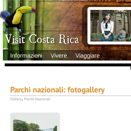
Clima
Documenti necessa
Geografia
Italiani in Costa 
Informazioni Geografiche
L’ambasciata ital
Letteratura e cultura
Opportunità lavo
Gastronomia
Lo sapevi che
Musica
Natura
Storia
Visit Costa Rica
Trasporti Interni
Informazioni
Vivere
Viaggiare
Parchi nazionali: fotogallery
,
Gallery
Parchi Nazionali