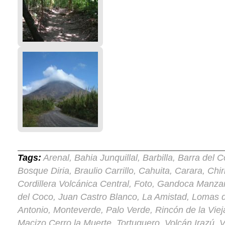
Tags:
Arenal
Bahia Junquillal
Barbilla
Barra del C
,
,
,
Bosque Diria
Braulio Carrillo
Cahuita
Carara
Chir
,
,
,
,
Cordillera Volcánica Central
Foto
Gandoca Manzan
,
,
del Coco
Juan Castro Blanco
La Amistad
Lomas d
,
,
,
Antonio
Monteverde
Palo Verde
Rincón de la Viej
,
,
,
Macizo Cerro la Muerte
Tortuguero
Volcán Irazú
V
,
,
,