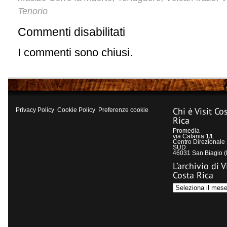
Tenorio
Commenti disabilitati
su
Parchi
nazionali:
I commenti sono chiusi.
fotogallery
Chi è Visit Co
Privacy Policy
Cookie Policy
Preferenze cookie
Rica
Promedia
via Catania 1/L
Centro Direzional
SUD
46031 San Biagio 
L’archivio di V
Costa Rica
L’archivio
di
Visit
Costa
Rica