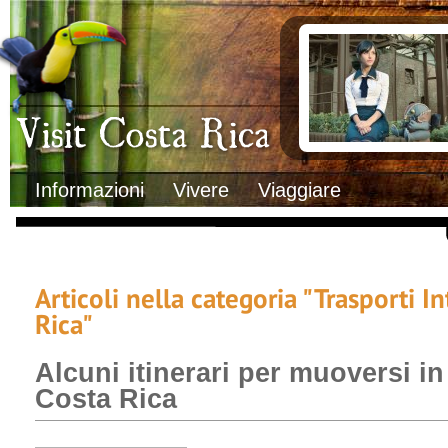
Clima
Documenti necessa
Geografia
Italiani in Costa 
Informazioni Geografiche
L’ambasciata ital
Letteratura e cultura
Opportunità lavo
Gastronomia
Lo sapevi che
Musica
Natura
Storia
Visit Costa Rica
Trasporti Interni
Informazioni
Vivere
Viaggiare
Articoli nella categoria "Trasporti I
Rica"
Alcuni itinerari per muoversi i
Costa Rica