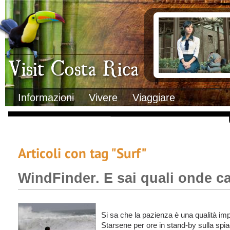
Clima
Documenti necessa
Geografia
Italiani in Costa 
Informazioni Geografiche
L’ambasciata ital
Letteratura e cultura
Opportunità lavo
Gastronomia
Lo sapevi che
Musica
Natura
Storia
Visit Costa Rica
Trasporti Interni
Informazioni
Vivere
Viaggiare
Articoli con tag "Surf"
WindFinder. E sai quali onde c
Si sa che la pazienza è una qualità imp
Starsene per ore in stand-by sulla spi