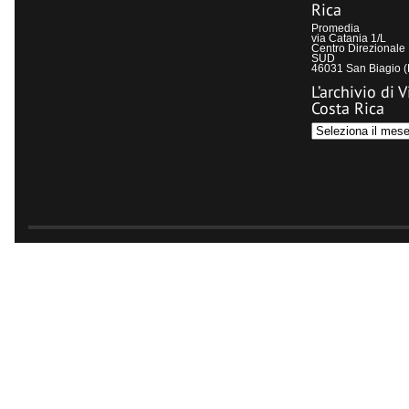
Rica
Promedia
via Catania 1/L
Centro Direzional
SUD
46031 San Biagio 
L’archivio di V
Costa Rica
L’archivio
di
Visit
Costa
Rica