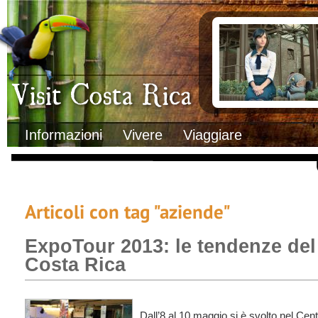
Clima
Documenti necessa
Geografia
Italiani in Costa 
Informazioni Geografiche
L’ambasciata ital
Letteratura e cultura
Opportunità lavo
Gastronomia
Lo sapevi che
Musica
Natura
Storia
Visit Costa Rica
Trasporti Interni
Informazioni
Vivere
Viaggiare
Articoli con tag "aziende"
ExpoTour 2013: le tendenze del
Costa Rica
Dall’8 al 10 maggio si è svolto nel Cent