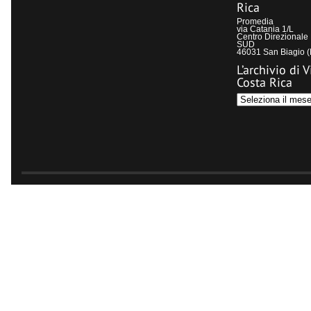
Rica
Promedia
via Catania 1/L
Centro Direzional
SUD
46031 San Biagio 
L’archivio di V
Costa Rica
L’archivio
di
Visit
Costa
Rica