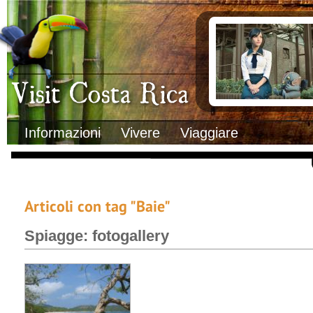
Clima
Documenti necessa
Geografia
Italiani in Costa 
Informazioni Geografiche
L’ambasciata ital
Letteratura e cultura
Opportunità lavo
Gastronomia
Lo sapevi che
Musica
Natura
Storia
Visit Costa Rica
Trasporti Interni
Informazioni
Vivere
Viaggiare
Articoli con tag "Baie"
Spiagge: fotogallery