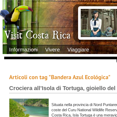
Clima
Documenti necessa
Geografia
Italiani in Costa 
Informazioni Geografiche
L’ambasciata ital
Letteratura e cultura
Opportunità lavo
Gastronomia
Lo sapevi che
Musica
Natura
Storia
Visit Costa Rica
Trasporti Interni
Informazioni
Vivere
Viaggiare
Articoli con tag "Bandera Azul Ecológica"
Crociera all’Isola di Tortuga, gioiello de
Situata nella provincia di Nord Puntaren
coste del Curu National Wildlife Reserv
Costa Rica, Isla Tortuga è una meravig