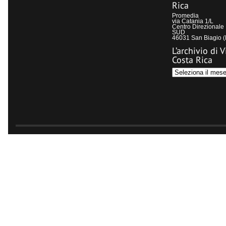
Rica
Promedia
via Catania 1/L
Centro Direzional
SUD
46031 San Biagio 
L’archivio di V
Costa Rica
L’archivio
di
Visit
Costa
Rica