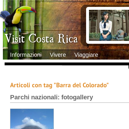
Clima
Documenti necessa
Geografia
Italiani in Costa 
Informazioni Geografiche
L’ambasciata ital
Letteratura e cultura
Opportunità lavo
Gastronomia
Lo sapevi che
Musica
Natura
Storia
Visit Costa Rica
Trasporti Interni
Informazioni
Vivere
Viaggiare
Articoli con tag "Barra del Colorado"
Parchi nazionali: fotogallery