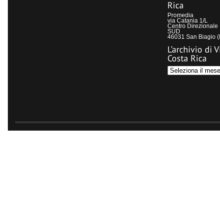
Rica
Promedia
via Catania 1/L
Centro Direzional
SUD
46031 San Biagio 
L’archivio di V
Costa Rica
L’archivio
di
Visit
Costa
Rica