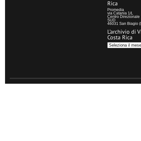
Rica
Promedia
via Catania 1/L
Centro Direzional
SUD
46031 San Biagio 
L’archivio di V
Costa Rica
L’archivio
di
Visit
Costa
Rica