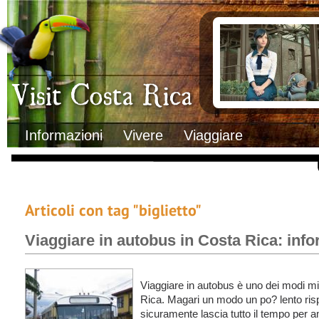
Clima
Documenti necessa
Geografia
Italiani in Costa 
Informazioni Geografiche
L’ambasciata ital
Letteratura e cultura
Opportunità lavo
Gastronomia
Lo sapevi che
Musica
Natura
Storia
Visit Costa Rica
Trasporti Interni
Informazioni
Vivere
Viaggiare
Articoli con tag "biglietto"
Viaggiare in autobus in Costa Rica: infor
Viaggiare in autobus è uno dei modi migl
Rica. Magari un modo un po? lento risp
sicuramente lascia tutto il tempo per a