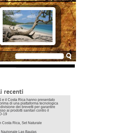
e in Costarica
n Costarica
ere
 principali
mo
appuntamenti
zionali
 di viaggio
i interni
i recenti
 e il Costa Rica hanno presentato
eprima di una piattaforma tecnologica
divisione dei brevetti per garantire
sso ai prodotti sanitari contro il
D-19
in Costa Rica, Set Naturale
 Nazionale Las Baulas