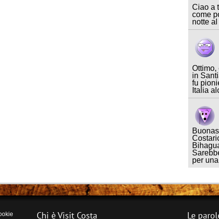
Ciao a t
come po
notte al
Ottimo,
in Sant
fu pioni
Italia a
Buonase
Costari
Bihagua
Sarebbe
per un
Chi è Visit Costa
Le parol
ookie