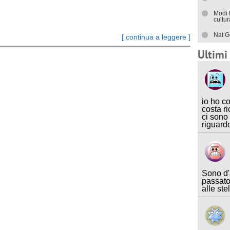
Modi 
cultu
Nat G
[ continua a leggere ]
Ultim
io ho c
costa ri
ci sono
riguard
Sono d'
passato
alle ste