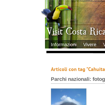
Clima
Geografia
Informazioni Geografiche
Letteratura e cultura
Gastronomia
Lo sapevi che
Musica
Natura
Storia
Visit Costa Rica
Trasporti Interni
Informazioni
Vivere
Articoli con tag "Cahuita
Parchi nazionali: fotog