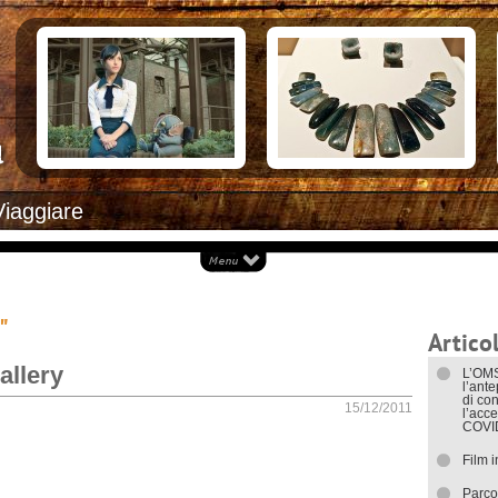
Documenti necessari per trasferirsi
Alloggiar
Italiani in Costa Rica
Arrivare i
L’ambasciata italiana
Cosa ved
Opportunità lavorative
Attrazioni
Ecoturis
Eventi e 
Isole
Parchi Na
Spiagge
Documenti
Viaggiare
I trasport
"
Articol
allery
L’OMS
l’ant
di con
15/12/2011
l’acce
COVI
Film 
Parco