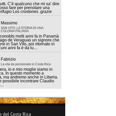
utti. C'è qualcuno che mi sa' dire
sso fare per prenotare una
 rifugio Los crostones .grazie
Massimo
SAN VITO: LA STORIA DI UNA
COLONIA ITALIANA
 conobbi molti anni fa in Panamà
iago de Veraguas un signore che
ere in San Vito, poi ritornato in
lcuni anni fa è da lu…
Fabrizio
La vita da pensionato in Costa Rica
ra, io e mio moglie siamo in
ca. In questo momento a
, ma andremo anche in Liberia.
 possibile incontrare Claudio
a…
e del Costa Rica