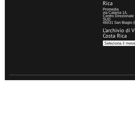
Rica
Promedia
via Catania 1/L
Centro Direzional
SUD
46031 San Biagio 
L’archivio di V
Costa Rica
L’archivio
di
Visit
Costa
Rica