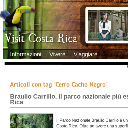
Clima
Documenti necessa
Geografia
Italiani in Costa 
Informazioni Geografiche
L’ambasciata ital
Letteratura e cultura
Opportunità lavo
Gastronomia
Lo sapevi che
Musica
Natura
Storia
Visit Costa Rica
Trasporti Interni
Informazioni
Vivere
Viaggiare
Articoli con tag "Cerro Cacho Negro"
Braulio Carrillo, il parco nazionale più 
Rica
Il Parco Nazionale Braulio Carrillo è un
Costa Rica. Oltre ad avere una superfic