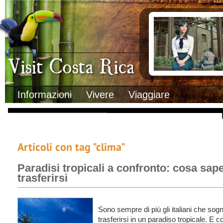
Clima
Documenti necessa
Geografia
Italiani in Costa 
Informazioni Geografiche
L’ambasciata ital
Letteratura e cultura
Opportunità lavo
Gastronomia
Lo sapevi che
Musica
Natura
Storia
Visit Costa Rica
Trasporti Interni
Informazioni
Vivere
Viaggiare
Articoli con tag "clima"
Paradisi tropicali a confronto: cosa sap
trasferirsi
Sono sempre di più gli italiani che sogn
trasferirsi in un paradiso tropicale. E 