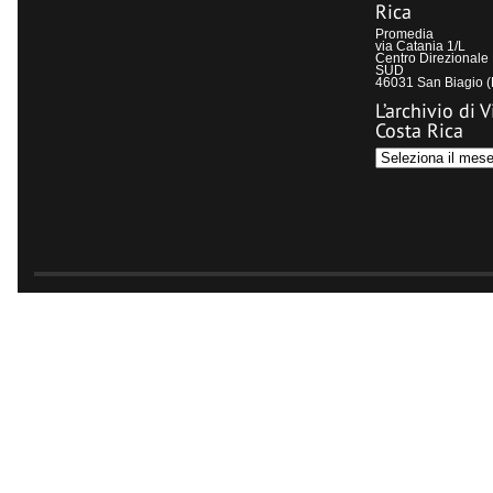
Rica
Promedia
via Catania 1/L
Centro Direzional
SUD
46031 San Biagio 
L’archivio di V
Costa Rica
L’archivio
di
Visit
Costa
Rica