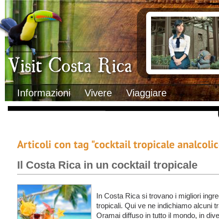
Clima
Documenti necessa
Geografia
Italiani in Costa 
Informazioni Geografiche
L’ambasciata ital
Letteratura e cultura
Opportunità lavo
Gastronomia
Lo sapevi che
Musica
Natura
Storia
Visit Costa Rica
Trasporti Interni
Informazioni
Vivere
Viaggiare
Articoli con tag "cocktail tropicale analcoli
Il Costa Rica in un cocktail tropicale
In Costa Rica si trovano i migliori ingre
tropicali. Qui ve ne indichiamo alcuni
Oramai diffuso in tutto il mondo, in dive