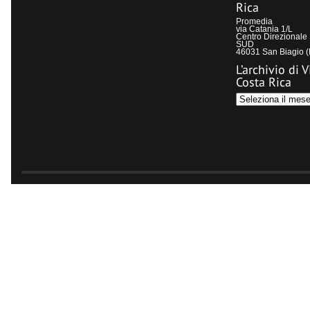
Rica
Promedia
via Catania 1/L
Centro Direzional
SUD
46031 San Biagio 
L’archivio di V
Costa Rica
L’archivio
di
Visit
Costa
Rica