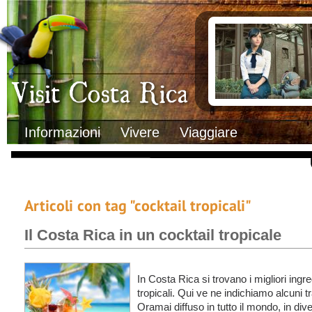
Clima
Documenti necessa
Geografia
Italiani in Costa 
Informazioni Geografiche
L’ambasciata ital
Letteratura e cultura
Opportunità lavo
Gastronomia
Lo sapevi che
Musica
Natura
Storia
Visit Costa Rica
Trasporti Interni
Informazioni
Vivere
Viaggiare
Articoli con tag "cocktail tropicali"
Il Costa Rica in un cocktail tropicale
In Costa Rica si trovano i migliori ingre
tropicali. Qui ve ne indichiamo alcuni
Oramai diffuso in tutto il mondo, in dive