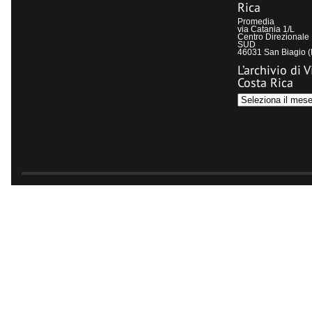
Rica
Promedia
via Catania 1/L
Centro Direzional
SUD
46031 San Biagio 
L’archivio di V
Costa Rica
L’archivio
di
Visit
Costa
Rica