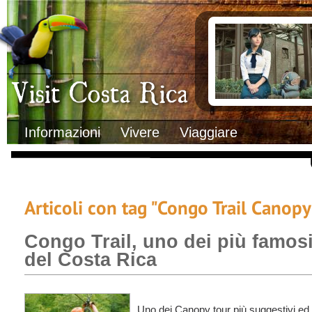
Clima
Documenti necessa
Geografia
Italiani in Costa 
Informazioni Geografiche
L’ambasciata ital
Letteratura e cultura
Opportunità lavo
Gastronomia
Lo sapevi che
Musica
Natura
Storia
Visit Costa Rica
Trasporti Interni
Informazioni
Vivere
Viaggiare
Articoli con tag "Congo Trail Canopy
Congo Trail, uno dei più famo
del Costa Rica
Uno dei Canopy tour più suggestivi ed 