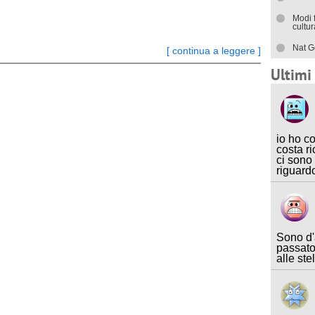
Modi 
cultu
Nat G
[ continua a leggere ]
Ultim
io ho c
costa ri
ci sono
riguard
Sono d'
passato
alle ste