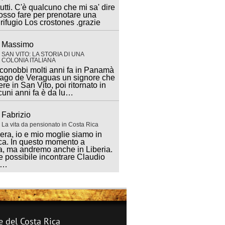
utti. C'è qualcuno che mi sa' dire
sso fare per prenotare una
 rifugio Los crostones .grazie
Massimo
SAN VITO: LA STORIA DI UNA
COLONIA ITALIANA
 conobbi molti anni fa in Panamà
iago de Veraguas un signore che
ere in San Vito, poi ritornato in
lcuni anni fa è da lu…
Fabrizio
La vita da pensionato in Costa Rica
ra, io e mio moglie siamo in
ca. In questo momento a
, ma andremo anche in Liberia.
 possibile incontrare Claudio
a…
e del Costa Rica