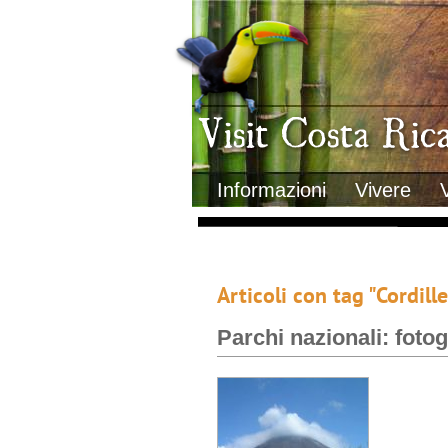
Clima
Geografia
Informazioni Geografiche
Letteratura e cultura
Gastronomia
Lo sapevi che
Musica
Natura
Storia
Visit Costa Rica
Trasporti Interni
Informazioni
Vivere
Articoli con tag "Cordill
Parchi nazionali: fotog