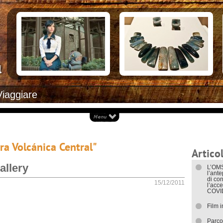
Documenti necessari per trasferirsi
Alloggiar
Italiani in Costa Rica
Arrivare i
L’ambasciata italiana
Cosa ved
Opportunità lavorative
Attrazioni
Ecoturis
Eventi e 
Isole
Parchi Na
Spiagge
Documenti
Viaggiare
I trasport
era Volcánica Central"
Articol
allery
L’OMS
l’ant
di con
15/12/2011
l’acce
COVI
Film 
Parco