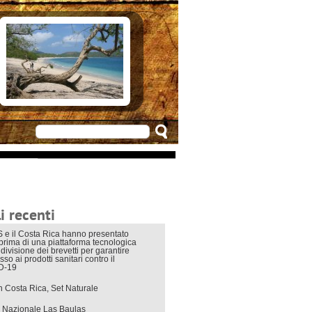
e in Costarica
n Costarica
ere
 principali
mo
appuntamenti
zionali
 di viaggio
i interni
i recenti
 e il Costa Rica hanno presentato
eprima di una piattaforma tecnologica
divisione dei brevetti per garantire
sso ai prodotti sanitari contro il
D-19
in Costa Rica, Set Naturale
 Nazionale Las Baulas