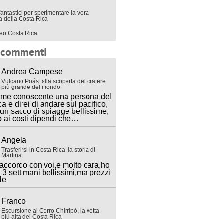
fantastici per sperimentare la vera
ra della Costa Rica
eo Costa Rica
i commenti
Andrea Campese
Vulcano Poás: alla scoperta del cratere
più grande del mondo
ome conoscente una persona del
ca e direi di andare sul pacifico,
 un sacco di spiagge bellissime,
o ai costi dipendi che…
Angela
Trasferirsi in Costa Rica: la storia di
Martina
accordo con voi,e molto cara,ho
 3 settimani bellissimi,ma prezzi
lle
Franco
Escursione al Cerro Chirripó, la vetta
più alta del Costa Rica