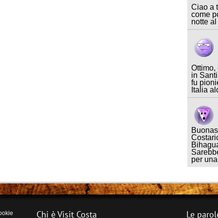
Ciao a t
come po
notte al
Ottimo,
in Sant
fu pioni
Italia a
Buonase
Costari
Bihagua
Sarebbe
per un
Chi è Visit Costa
Le parol
ookie