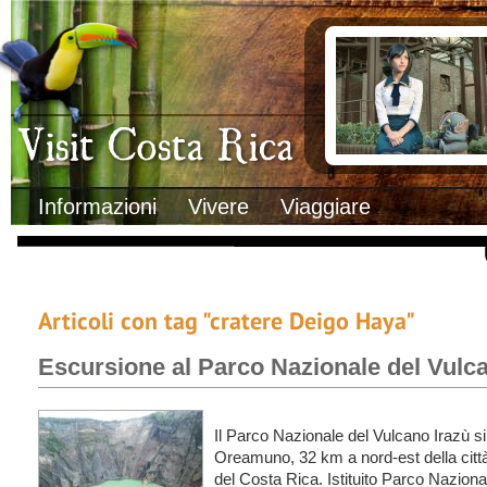
Clima
Documenti necessa
Geografia
Italiani in Costa 
Informazioni Geografiche
L’ambasciata ital
Letteratura e cultura
Opportunità lavo
Gastronomia
Lo sapevi che
Musica
Natura
Storia
Visit Costa Rica
Trasporti Interni
Informazioni
Vivere
Viaggiare
Articoli con tag "cratere Deigo Haya"
Escursione al Parco Nazionale del Vulc
Il Parco Nazionale del Vulcano Irazù si
Oreamuno, 32 km a nord-est della città
del Costa Rica. Istituito Parco Nazional