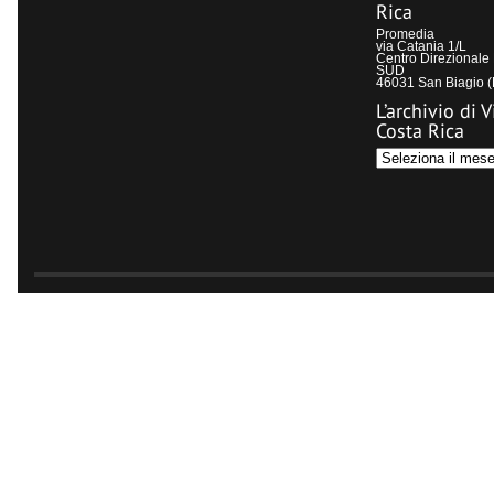
Rica
Promedia
via Catania 1/L
Centro Direzional
SUD
46031 San Biagio 
L’archivio di V
Costa Rica
L’archivio
di
Visit
Costa
Rica