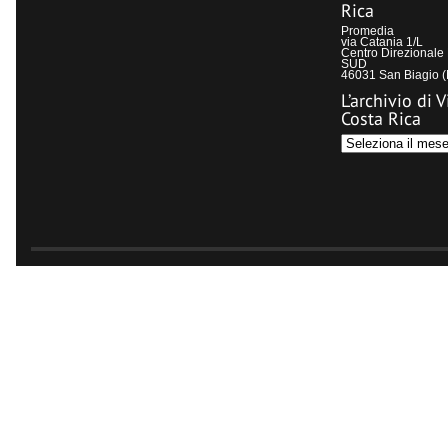
Rica
Promedia
via Catania 1/L
Centro Direzional
SUD
46031 San Biagio 
L’archivio di V
Costa Rica
L’archivio
di
Visit
Costa
Rica