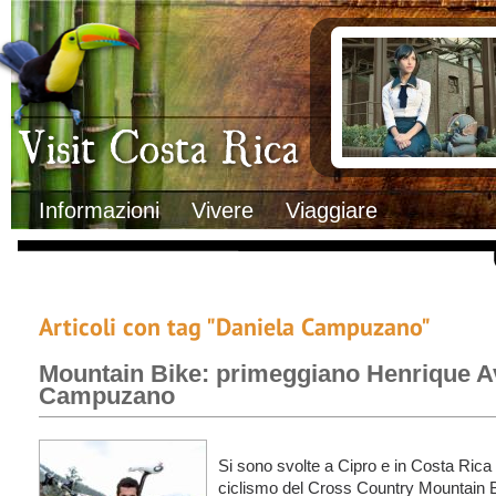
Clima
Documenti necessa
Geografia
Italiani in Costa 
Informazioni Geografiche
L’ambasciata ital
Letteratura e cultura
Opportunità lavo
Gastronomia
Lo sapevi che
Musica
Natura
Storia
Visit Costa Rica
Trasporti Interni
Informazioni
Vivere
Viaggiare
Articoli con tag "Daniela Campuzano"
Mountain Bike: primeggiano Henrique Av
Campuzano
Si sono svolte a Cipro e in Costa Rica 
ciclismo del Cross Country Mountain B