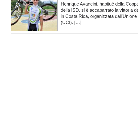
Henrique Avancini, habitué della Copp
della ISD, si è accaparrato la vittoria 
in Costa Rica, organizzata dall’Unione 
(UCI). […]