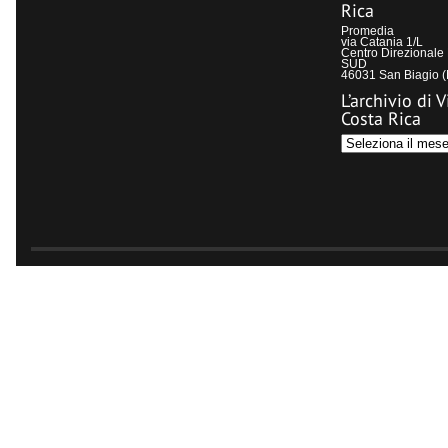
Rica
Promedia
via Catania 1/L
Centro Direzional
SUD
46031 San Biagio 
L’archivio di V
Costa Rica
L’archivio
di
Visit
Costa
Rica