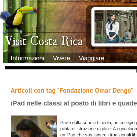
Clima
Documenti necessa
Geografia
Italiani in Costa 
Informazioni Geografiche
L’ambasciata ital
Letteratura e cultura
Opportunità lavo
Gastronomia
Lo sapevi che
Musica
Natura
Storia
Visit Costa Rica
Trasporti Interni
Informazioni
Vivere
Viaggiare
Articoli con tag "Fondazione Omar Dengo"
iPad nelle classi al posto di libri e quade
Parte dalla scuola Lincoln, un collegio p
pilota di istruzione digitale. A ogni alun
un iPad che sostituisce i tradizionali lib