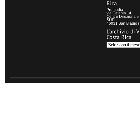
Rica
Promedia
via Catania 1/L
Centro Direzional
SUD
46031 San Biagio 
L’archivio di V
Costa Rica
L’archivio
di
Visit
Costa
Rica