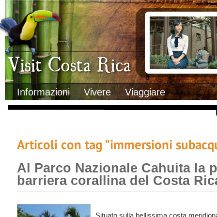
Clima
Documenti necessa
Geografia
Italiani in Costa 
Informazioni Geografiche
L’ambasciata ital
Letteratura e cultura
Opportunità lavo
Gastronomia
Lo sapevi che
Musica
Natura
Storia
Visit Costa Rica
Trasporti Interni
Informazioni
Vivere
Viaggiare
Articoli con tag "immersioni subacq
Al Parco Nazionale Cahuita la 
barriera corallina del Costa Ric
Situato sulla bellissima costa meridion