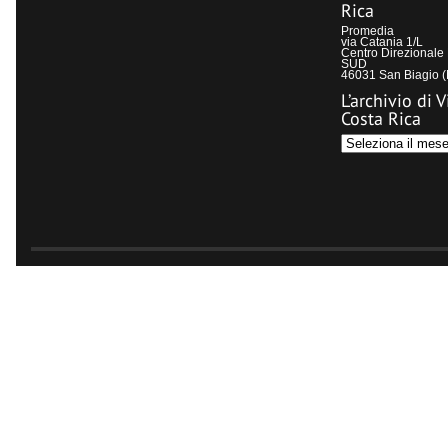
Rica
Promedia
via Catania 1/L
Centro Direzional
SUD
46031 San Biagio 
L’archivio di V
Costa Rica
L’archivio
di
Visit
Costa
Rica