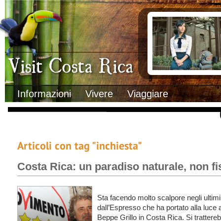
Clima
Documenti necessa
Geografia
Italiani in Costa 
Informazioni Geografiche
L’ambasciata ital
Letteratura e cultura
Opportunità lavo
Gastronomia
Lo sapevi che
Musica
Natura
Storia
Visit Costa Rica
Trasporti Interni
Informazioni
Vivere
Viaggiare
Articoli con tag "inchiesta"
Costa Rica: un paradiso naturale, non fi
Sta facendo molto scalpore negli ultimi 
dall’Espresso che ha portato alla luce aff
Beppe Grillo in Costa Rica. Si trattereb