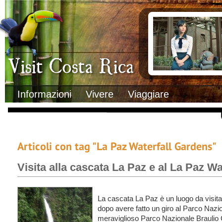
Clima
Documenti necessa
Geografia
Italiani in Costa 
Informazioni Geografiche
L’ambasciata ital
Letteratura e cultura
Opportunità lavo
Gastronomia
Lo sapevi che
Musica
Natura
Storia
Visit Costa Rica
Trasporti Interni
Informazioni
Vivere
Viaggiare
Articoli con tag "La Paz Waterfall Gardens"
Visita alla cascata La Paz e al La Paz W
La cascata La Paz è un luogo da visit
dopo avere fatto un giro al Parco Nazi
meraviglioso Parco Nazionale Braulio 