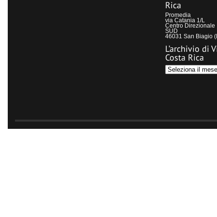
Rica
Promedia
via Catania 1/L
Centro Direzional
SUD
46031 San Biagio 
L’archivio di V
Costa Rica
L’archivio
di
Visit
Costa
Rica