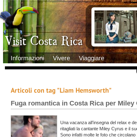
Clima
Documenti necessa
Geografia
Italiani in Costa 
Informazioni Geografiche
L’ambasciata ital
Letteratura e cultura
Opportunità lavo
Gastronomia
Lo sapevi che
Musica
Natura
Storia
Visit Costa Rica
Trasporti Interni
Informazioni
Vivere
Viaggiare
Articoli con tag "Liam Hemsworth"
Fuga romantica in Costa Rica per Miley
Una vacanza all’insegna del relax e de
ritagliati la cantante Miley Cyrus e il
Sono infatti molte le foto che circolano 