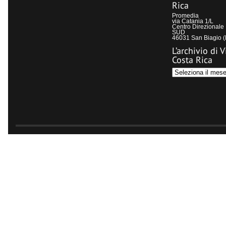
Rica
Promedia
via Catania 1/L
Centro Direzional
SUD
46031 San Biagio 
L’archivio di V
Costa Rica
L’archivio
di
Visit
Costa
Rica