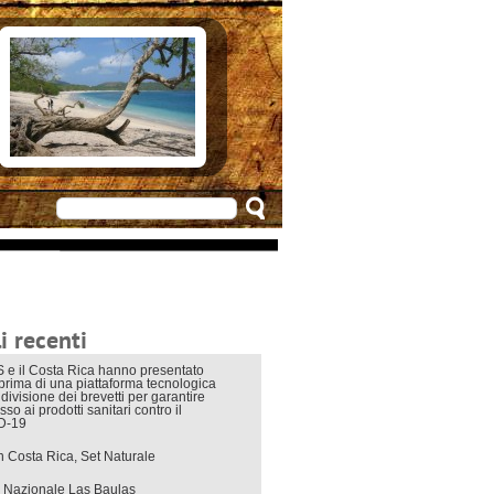
e in Costarica
n Costarica
ere
 principali
mo
appuntamenti
zionali
 di viaggio
i interni
i recenti
 e il Costa Rica hanno presentato
eprima di una piattaforma tecnologica
divisione dei brevetti per garantire
sso ai prodotti sanitari contro il
D-19
in Costa Rica, Set Naturale
 Nazionale Las Baulas