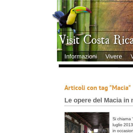
Clima
Geografia
Informazioni Geografiche
Letteratura e cultura
Gastronomia
Lo sapevi che
Musica
Natura
Storia
Visit Costa Rica
Trasporti Interni
Informazioni
Vivere
Articoli con tag "Macia"
Le opere del Macia in 
Si chiama “
luglio 2013
in occasion