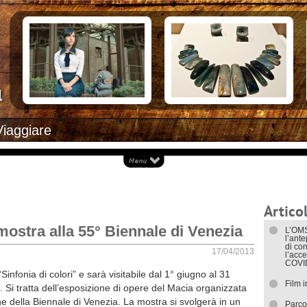
Documenti necessari per trasferirsi
Alloggiar
Italiani in Costa Rica
Arrivare i
L’ambasciata italiana
Cosa ved
Opportunità lavorative
Attrazioni
Ecoturis
Eventi e 
Isole
Parchi Na
Spiagge
Documenti
Viaggiare
I trasport
Articol
mostra alla 55° Biennale di Venezia
L’OMS
l’ant
di con
17/04/2013
l’acce
COVI
Sinfonia di colori” e sarà visitabile dal 1° giugno al 31
Film 
. Si tratta dell’esposizione di opere del Macia organizzata
e della Biennale di Venezia. La mostra si svolgerà in un
Parco