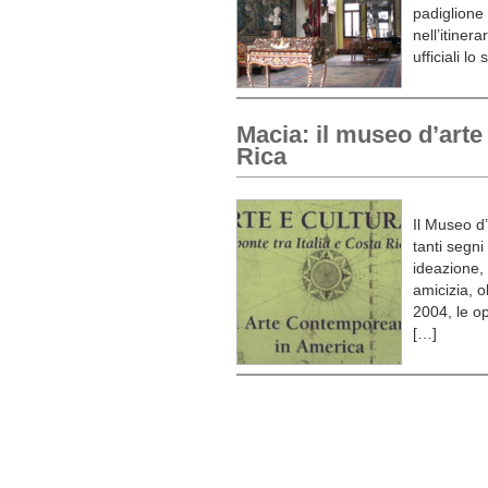
padiglione 
nell’itiner
ufficiali l
Macia: il museo d’arte
Rica
Il Museo d
tanti segni
ideazione,
amicizia, o
2004, le o
[…]