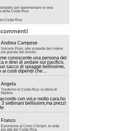
fantastici per sperimentare la vera
ra della Costa Rica
eo Costa Rica
i commenti
Andrea Campese
Vulcano Poás: alla scoperta del cratere
più grande del mondo
ome conoscente una persona del
ca e direi di andare sul pacifico,
 un sacco di spiagge bellissime,
o ai costi dipendi che…
Angela
Trasferirsi in Costa Rica: la storia di
Martina
accordo con voi,e molto cara,ho
 3 settimani bellissimi,ma prezzi
lle
Franco
Escursione al Cerro Chirripó, la vetta
più alta del Costa Rica