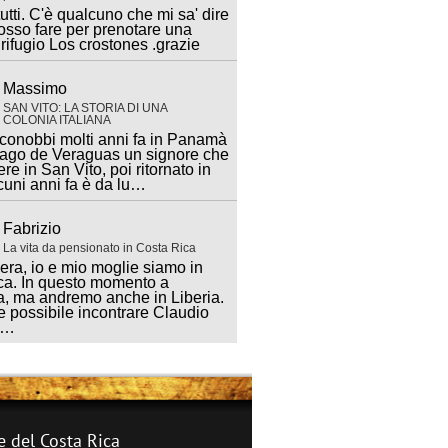
utti. C'è qualcuno che mi sa' dire
sso fare per prenotare una
 rifugio Los crostones .grazie
Massimo
SAN VITO: LA STORIA DI UNA
COLONIA ITALIANA
 conobbi molti anni fa in Panamà
iago de Veraguas un signore che
ere in San Vito, poi ritornato in
lcuni anni fa è da lu…
Fabrizio
La vita da pensionato in Costa Rica
ra, io e mio moglie siamo in
ca. In questo momento a
, ma andremo anche in Liberia.
 possibile incontrare Claudio
a…
e del Costa Rica