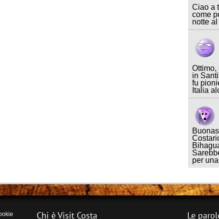
Ciao a t
come po
notte al
Ottimo,
in Sant
fu pioni
Italia a
Buonase
Costari
Bihagua
Sarebbe
per un
Chi è Visit Costa
Le parol
ookie