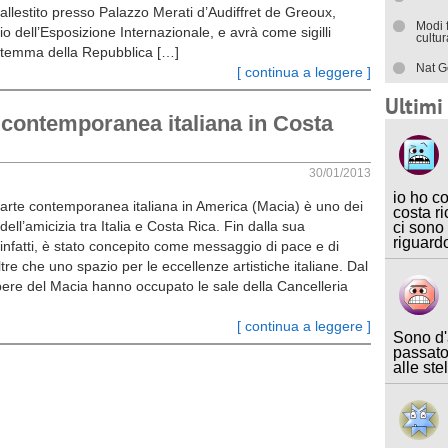
allestito presso Palazzo Merati d’Audiffret de Greoux,
Modi 
ario dell’Esposizione Internazionale, e avrà come sigilli
cultu
o stemma della Repubblica […]
Nat G
[ continua a leggere ]
Ultim
 contemporanea italiana in Costa
30/01/2013
io ho c
’arte contemporanea italiana in America (Macia) è uno dei
costa ri
 dell’amicizia tra Italia e Costa Rica. Fin dalla sua
ci sono
riguard
 infatti, è stato concepito come messaggio di pace e di
ltre che uno spazio per le eccellenze artistiche italiane. Dal
pere del Macia hanno occupato le sale della Cancelleria
[ continua a leggere ]
Sono d'
passato
alle ste