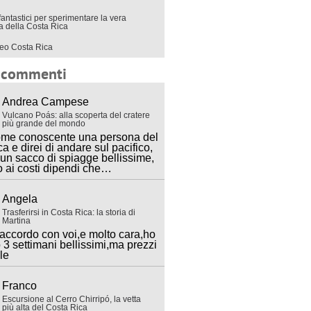
fantastici per sperimentare la vera
ra della Costa Rica
eo Costa Rica
i commenti
Andrea Campese
Vulcano Poás: alla scoperta del cratere
più grande del mondo
ome conoscente una persona del
ca e direi di andare sul pacifico,
 un sacco di spiagge bellissime,
o ai costi dipendi che…
Angela
Trasferirsi in Costa Rica: la storia di
Martina
accordo con voi,e molto cara,ho
 3 settimani bellissimi,ma prezzi
lle
Franco
Escursione al Cerro Chirripó, la vetta
più alta del Costa Rica