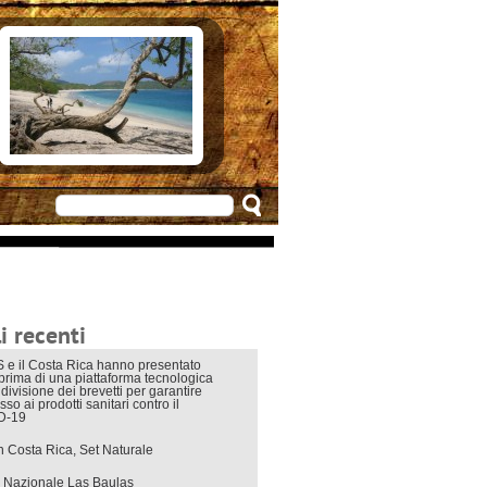
e in Costarica
n Costarica
ere
 principali
mo
appuntamenti
zionali
 di viaggio
i interni
i recenti
 e il Costa Rica hanno presentato
eprima di una piattaforma tecnologica
divisione dei brevetti per garantire
sso ai prodotti sanitari contro il
D-19
in Costa Rica, Set Naturale
 Nazionale Las Baulas