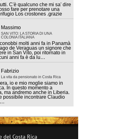
utti. C'è qualcuno che mi sa' dire
sso fare per prenotare una
 rifugio Los crostones .grazie
Massimo
SAN VITO: LA STORIA DI UNA
COLONIA ITALIANA
 conobbi molti anni fa in Panamà
iago de Veraguas un signore che
ere in San Vito, poi ritornato in
lcuni anni fa è da lu…
Fabrizio
La vita da pensionato in Costa Rica
ra, io e mio moglie siamo in
ca. In questo momento a
, ma andremo anche in Liberia.
 possibile incontrare Claudio
a…
e del Costa Rica