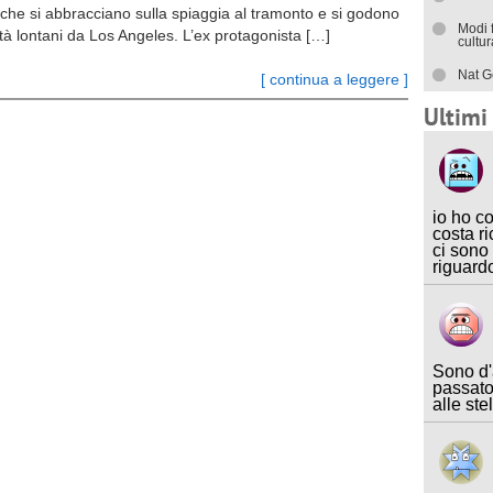
 che si abbracciano sulla spiaggia al tramonto e si godono
Modi 
lità lontani da Los Angeles. L’ex protagonista […]
cultu
Nat G
[ continua a leggere ]
Ultim
io ho c
costa ri
ci sono
riguard
Sono d'
passato
alle ste