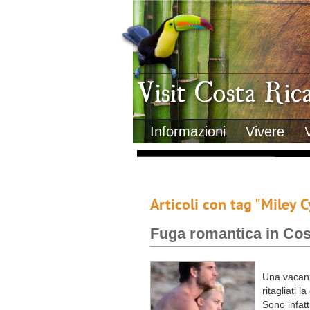
Clima
Geografia
Informazioni Geografiche
Letteratura e cultura
Gastronomia
Lo sapevi che
Musica
Natura
Storia
Visit Costa Rica
Trasporti Interni
Informazioni
Vivere
Articoli con tag "Miley C
Fuga romantica in Cos
Una vacanz
ritagliati 
Sono infatt