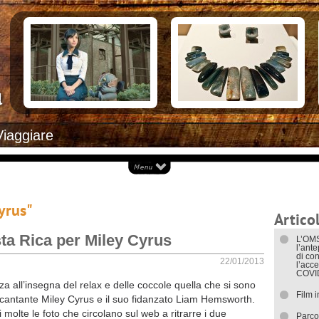
Documenti necessari per trasferirsi
Alloggiar
Italiani in Costa Rica
Arrivare i
L’ambasciata italiana
Cosa ved
Opportunità lavorative
Attrazioni
Ecoturis
Eventi e 
Isole
Parchi Na
Spiagge
Documenti
Viaggiare
I trasport
yrus"
Articol
ta Rica per Miley Cyrus
L’OMS
l’ant
di con
22/01/2013
l’acce
COVI
a all’insegna del relax e delle coccole quella che si sono
Film 
la cantante Miley Cyrus e il suo fidanzato Liam Hemsworth.
i molte le foto che circolano sul web a ritrarre i due
Parco