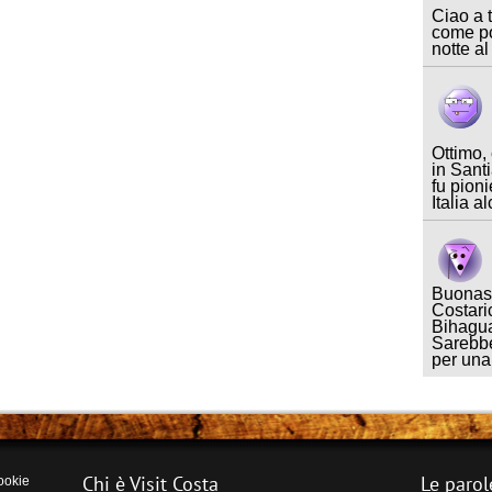
Ciao a t
come po
notte al
Ottimo,
in Sant
fu pioni
Italia a
Buonase
Costari
Bihagua
Sarebbe
per un
Chi è Visit Costa
Le parol
ookie