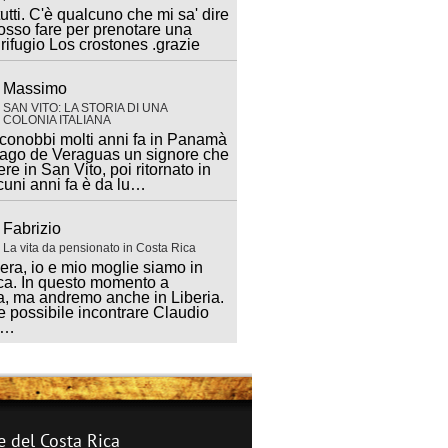
utti. C'è qualcuno che mi sa' dire
sso fare per prenotare una
 rifugio Los crostones .grazie
Massimo
SAN VITO: LA STORIA DI UNA
COLONIA ITALIANA
 conobbi molti anni fa in Panamà
iago de Veraguas un signore che
ere in San Vito, poi ritornato in
lcuni anni fa è da lu…
Fabrizio
La vita da pensionato in Costa Rica
ra, io e mio moglie siamo in
ca. In questo momento a
, ma andremo anche in Liberia.
 possibile incontrare Claudio
a…
e del Costa Rica