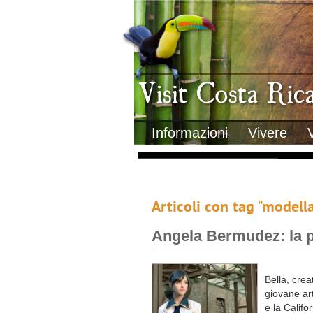
Clima
Geografia
Informazioni Geografiche
Letteratura e cultura
Gastronomia
Lo sapevi che
Musica
Natura
Storia
Visit Costa Rica
Trasporti Interni
Informazioni
Vivere
Articoli con tag "modell
Angela Bermudez: la p
Bella, cre
giovane art
e la Califo