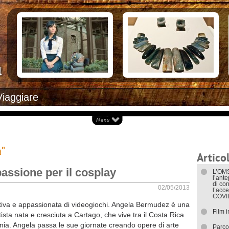
Documenti necessari per trasferirsi
Alloggiar
Italiani in Costa Rica
Arrivare i
L’ambasciata italiana
Cosa ved
Opportunità lavorative
Attrazioni
Ecoturis
Eventi e 
Isole
Parchi Na
Spiagge
Documenti
Viaggiare
I trasport
a"
Articol
assione per il cosplay
L’OMS
l’ant
di con
02/05/2013
l’acce
COVI
ativa e appassionata di videogiochi. Angela Bermudez è una
Film 
ista nata e cresciuta a Cartago, che vive tra il Costa Rica
rnia. Angela passa le sue giornate creando opere di arte
Parco