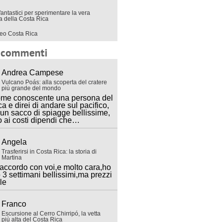
fantastici per sperimentare la vera
ra della Costa Rica
eo Costa Rica
i commenti
Andrea Campese
Vulcano Poás: alla scoperta del cratere
più grande del mondo
ome conoscente una persona del
ca e direi di andare sul pacifico,
 un sacco di spiagge bellissime,
o ai costi dipendi che…
Angela
Trasferirsi in Costa Rica: la storia di
Martina
accordo con voi,e molto cara,ho
 3 settimani bellissimi,ma prezzi
lle
Franco
Escursione al Cerro Chirripó, la vetta
più alta del Costa Rica