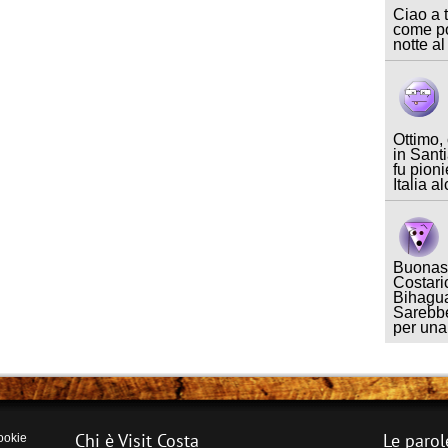
Ciao a t
come po
notte al
Ottimo,
in Sant
fu pioni
Italia a
Buonase
Costari
Bihagua
Sarebbe
per un
Chi è Visit Costa
Le parol
ookie