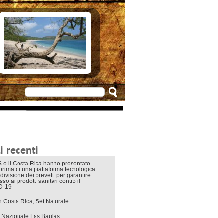
e in Costarica
n Costarica
ere
 principali
mo
appuntamenti
zionali
 di viaggio
i interni
i recenti
 e il Costa Rica hanno presentato
eprima di una piattaforma tecnologica
divisione dei brevetti per garantire
sso ai prodotti sanitari contro il
D-19
in Costa Rica, Set Naturale
 Nazionale Las Baulas