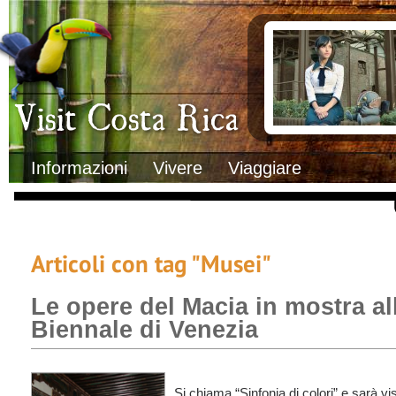
Clima
Documenti necessa
Geografia
Italiani in Costa 
Informazioni Geografiche
L’ambasciata ital
Letteratura e cultura
Opportunità lavo
Gastronomia
Lo sapevi che
Musica
Natura
Storia
Visit Costa Rica
Trasporti Interni
Informazioni
Vivere
Viaggiare
Articoli con tag "Musei"
Le opere del Macia in mostra al
Biennale di Venezia
Si chiama “Sinfonia di colori” e sarà vis