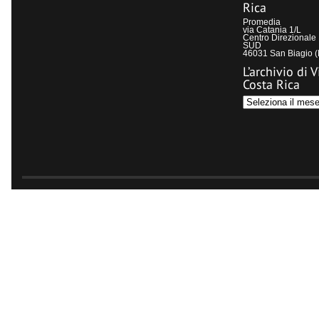
Rica
Promedia
via Catania 1/L
Centro Direzional
SUD
46031 San Biagio 
L’archivio di V
Costa Rica
L’archivio
di
Visit
Costa
Rica