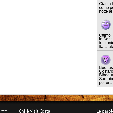
Ciao a t
come po
notte al
Ottimo,
in Sant
fu pioni
Italia a
Buonase
Costari
Bihagua
Sarebbe
per un
Chi è Visit Costa
Le parol
ookie