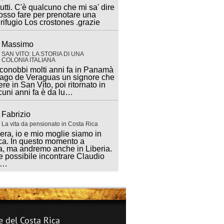
utti. C'è qualcuno che mi sa' dire
sso fare per prenotare una
 rifugio Los crostones .grazie
Massimo
SAN VITO: LA STORIA DI UNA
COLONIA ITALIANA
 conobbi molti anni fa in Panamà
iago de Veraguas un signore che
ere in San Vito, poi ritornato in
lcuni anni fa è da lu…
Fabrizio
La vita da pensionato in Costa Rica
ra, io e mio moglie siamo in
ca. In questo momento a
, ma andremo anche in Liberia.
 possibile incontrare Claudio
a…
e del Costa Rica