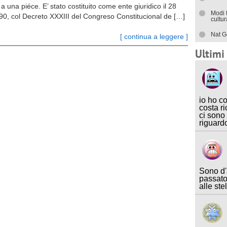
a una piéce. E’ stato costituito come ente giuridico il 28
Modi 
0, col Decreto XXXIII del Congreso Constitucional de […]
cultu
Nat G
[ continua a leggere ]
Ultim
io ho c
costa ri
ci sono
riguard
Sono d'
passato
alle ste