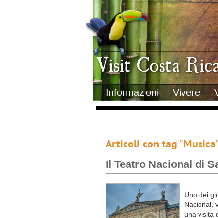
Clima
Geografia
Informazioni Geografiche
Letteratura e cultura
Gastronomia
Lo sapevi che
Musica
Natura
Storia
Visit Costa Rica
Trasporti Interni
Informazioni
Vivere
Articoli con tag "Musica
Il Teatro Nacional di 
Uno dei gio
Nacional, v
una visita