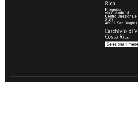
Rica
Promedia
via Catania 1/L
Centro Direzional
SUD
46031 San Biagio 
L’archivio di V
Costa Rica
L’archivio
di
Visit
Costa
Rica