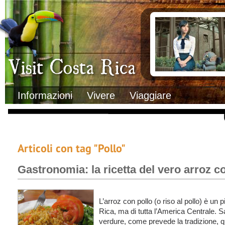
Clima
Documenti necessa
Geografia
Italiani in Costa 
Informazioni Geografiche
L’ambasciata ital
Letteratura e cultura
Opportunità lavo
Gastronomia
Lo sapevi che
Musica
Natura
Storia
Visit Costa Rica
Trasporti Interni
Informazioni
Vivere
Viaggiare
Articoli con tag "Pollo"
Gastronomia: la ricetta del vero arroz c
L’arroz con pollo (o riso al pollo) è un 
Rica, ma di tutta l’America Centrale. S
verdure, come prevede la tradizione, 