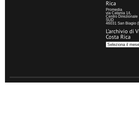
Rica
Promedia
via Catania 1/L
Centro Direzional
SUD
46031 San Biagio 
L’archivio di V
Costa Rica
L’archivio
di
Visit
Costa
Rica