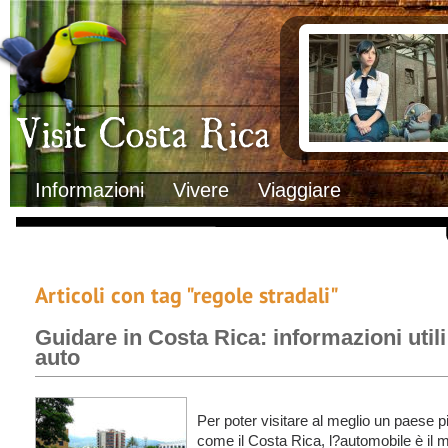
Clima
Documenti necessa
Geografia
Italiani in Costa 
Informazioni Geografiche
L’ambasciata ital
Letteratura e cultura
Opportunità lavo
Gastronomia
Lo sapevi che
Musica
Natura
Storia
Visit Costa Rica
Trasporti Interni
Informazioni
Vivere
Viaggiare
Articoli con tag "regole stradali"
Guidare in Costa Rica: informazioni utili
auto
Per poter visitare al meglio un paese p
come il Costa Rica, l?automobile è il m