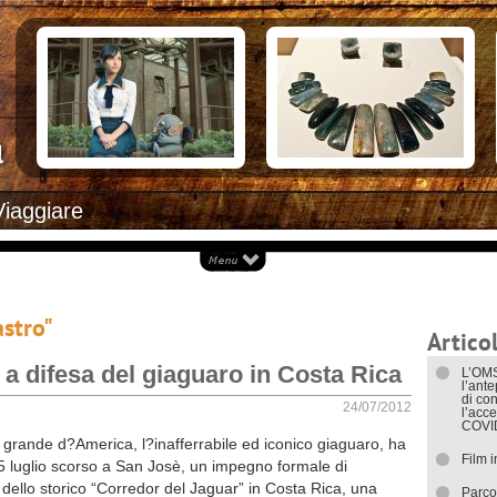
Documenti necessari per trasferirsi
Alloggiar
Italiani in Costa Rica
Arrivare i
L’ambasciata italiana
Cosa ved
Opportunità lavorative
Attrazioni
Ecoturis
Eventi e 
Isole
Parchi Na
Spiagge
Documenti
Viaggiare
I trasport
astro"
Articol
 a difesa del giaguaro in Costa Rica
L’OMS
l’ant
di con
24/07/2012
l’acce
COVI
iù grande d?America, l?inafferrabile ed iconico giaguaro, ha
Film 
 5 luglio scorso a San Josè, un impegno formale di
 dello storico “Corredor del Jaguar” in Costa Rica, una
Parco