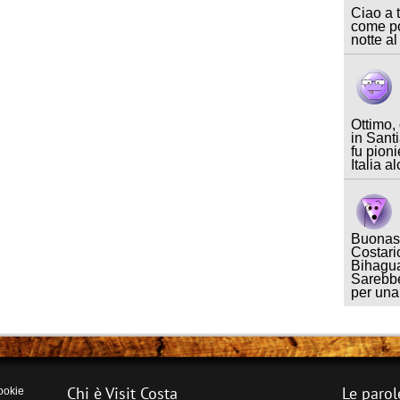
Ciao a t
come po
notte al
Ottimo,
in Sant
fu pioni
Italia a
Buonase
Costari
Bihagua
Sarebbe
per un
Chi è Visit Costa
Le parol
ookie