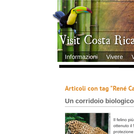
Clima
Geografia
Informazioni Geografiche
Letteratura e cultura
Gastronomia
Lo sapevi che
Musica
Natura
Storia
Visit Costa Rica
Trasporti Interni
Informazioni
Vivere
Articoli con tag "René C
Un corridoio biologico
Il felino p
ottenuto il
protezione