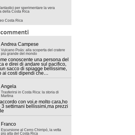
fantastici per sperimentare la vera
ra della Costa Rica
eo Costa Rica
i commenti
Andrea Campese
Vulcano Poás: alla scoperta del cratere
più grande del mondo
ome conoscente una persona del
ca e direi di andare sul pacifico,
 un sacco di spiagge bellissime,
o ai costi dipendi che…
Angela
Trasferirsi in Costa Rica: la storia di
Martina
accordo con voi,e molto cara,ho
 3 settimani bellissimi,ma prezzi
lle
Franco
Escursione al Cerro Chirripó, la vetta
più alta del Costa Rica