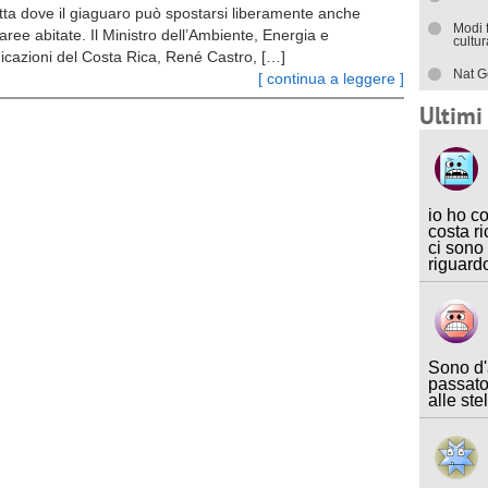
tta dove il giaguaro può spostarsi liberamente anche
Modi 
aree abitate. Il Ministro dell’Ambiente, Energia e
cultu
cazioni del Costa Rica, René Castro, […]
Nat G
[ continua a leggere ]
Ultim
io ho c
costa ri
ci sono
riguard
Sono d'
passato
alle ste