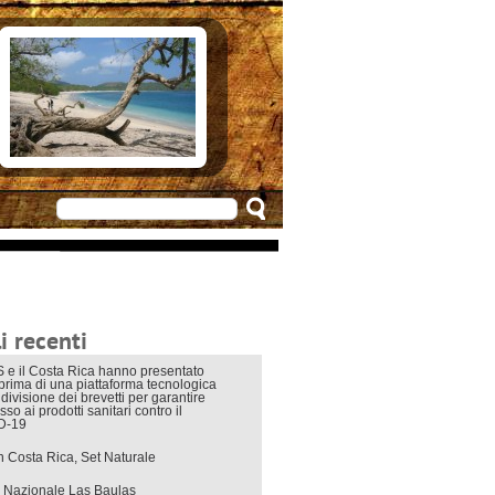
e in Costarica
n Costarica
ere
 principali
mo
appuntamenti
zionali
 di viaggio
i interni
i recenti
 e il Costa Rica hanno presentato
eprima di una piattaforma tecnologica
divisione dei brevetti per garantire
sso ai prodotti sanitari contro il
D-19
in Costa Rica, Set Naturale
 Nazionale Las Baulas