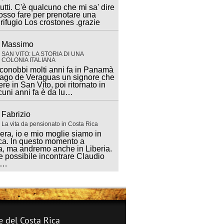
utti. C'è qualcuno che mi sa' dire
sso fare per prenotare una
 rifugio Los crostones .grazie
Massimo
SAN VITO: LA STORIA DI UNA
COLONIA ITALIANA
 conobbi molti anni fa in Panamà
iago de Veraguas un signore che
ere in San Vito, poi ritornato in
lcuni anni fa è da lu…
Fabrizio
La vita da pensionato in Costa Rica
ra, io e mio moglie siamo in
ca. In questo momento a
, ma andremo anche in Liberia.
 possibile incontrare Claudio
a…
e del Costa Rica