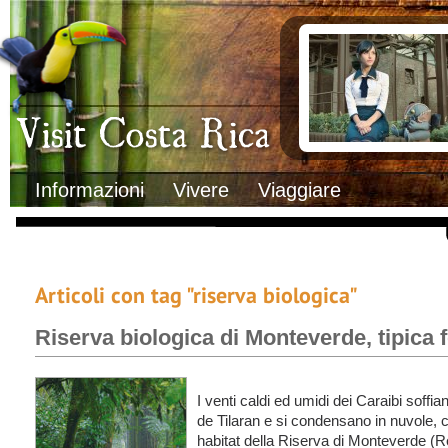
Clima
Documenti necessa
Geografia
Italiani in Costa 
Informazioni Geografiche
L’ambasciata ital
Letteratura e cultura
Opportunità lavo
Gastronomia
Lo sapevi che
Musica
Natura
Storia
Visit Costa Rica
Trasporti Interni
Informazioni
Vivere
Viaggiare
Articoli con tag "riserva biologica"
Riserva biologica di Monteverde, tipica 
I venti caldi ed umidi dei Caraibi soffia
de Tilaran e si condensano in nuvole, cr
habitat della Riserva di Monteverde (