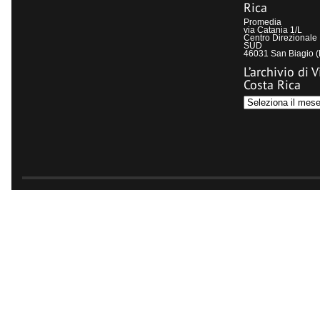
Rica
Promedia
via Catania 1/L
Centro Direzional
SUD
46031 San Biagio 
L’archivio di V
Costa Rica
L’archivio
di
Visit
Costa
Rica