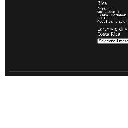
Rica
Promedia
via Catania 1/L
Centro Direzional
SUD
46031 San Biagio 
L’archivio di V
Costa Rica
L’archivio
di
Visit
Costa
Rica