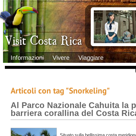
Clima
Documenti necessa
Geografia
Italiani in Costa 
Informazioni Geografiche
L’ambasciata ital
Letteratura e cultura
Opportunità lavo
Gastronomia
Lo sapevi che
Musica
Natura
Storia
Visit Costa Rica
Trasporti Interni
Informazioni
Vivere
Viaggiare
Articoli con tag "Snorkeling"
Al Parco Nazionale Cahuita la 
barriera corallina del Costa Ric
Situato sulla bellissima costa meridion