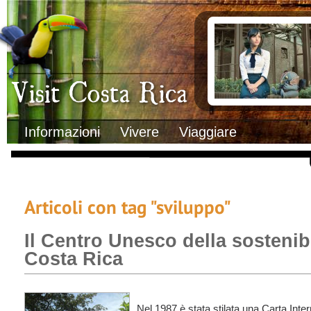
Clima
Documenti necessa
Geografia
Italiani in Costa 
Informazioni Geografiche
L’ambasciata ital
Letteratura e cultura
Opportunità lavo
Gastronomia
Lo sapevi che
Musica
Natura
Storia
Visit Costa Rica
Trasporti Interni
Informazioni
Vivere
Viaggiare
Articoli con tag "sviluppo"
Il Centro Unesco della sostenibi
Costa Rica
Nel 1987 è stata stilata una Carta Inter