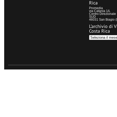
Rica
Promedia
via Catania 1/L
Centro Direzional
SUD
46031 San Biagio 
L’archivio di V
Costa Rica
L’archivio
di
Visit
Costa
Rica