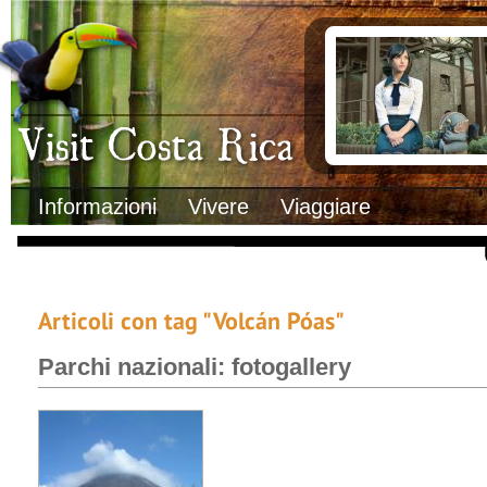
Clima
Documenti necessa
Geografia
Italiani in Costa 
Informazioni Geografiche
L’ambasciata ital
Letteratura e cultura
Opportunità lavo
Gastronomia
Lo sapevi che
Musica
Natura
Storia
Visit Costa Rica
Trasporti Interni
Informazioni
Vivere
Viaggiare
Articoli con tag "Volcán Póas"
Parchi nazionali: fotogallery