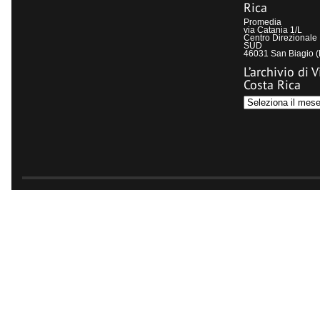
Rica
Promedia
via Catania 1/L
Centro Direzional
SUD
46031 San Biagio 
L’archivio di V
Costa Rica
L’archivio
di
Visit
Costa
Rica