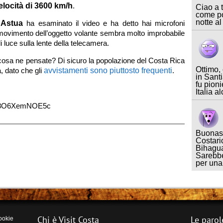
elocità di 3600 km/h
.
Ciao a t
come po
notte al
 Astua
ha esaminato il video e ha detto hai microfoni
l movimento dell’oggetto volante sembra molto improbabile
di luce sulla lente della telecamera.
 cosa ne pensate? Di sicuro la popolazione del Costa Rica
Ottimo,
a, dato che gli
avvistamenti sono piuttosto frequenti
.
in Sant
fu pioni
Italia a
v=8O6XemNOE5c
Buonase
Costari
Bihagua
Sarebbe
per un
Chi è Visit Costa
Le parol
ookie