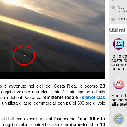
Modi 
cultu
Nat G
Ultim
io ho c
costa ri
ci sono
riguard
to è avvenuto nei cieli del Costa Rica, lo scorso
23
oggetto volante non identificato è stato ripreso ad alta
Sono d'
o in tutto il Paese dall’
emittente locale
Telenoticias
passato
, un pilota di aerei commerciali con più di 500 ore di volo
alle ste
nalisi di vari esperti, tra cui l’astronomo
José Alberto
e l’oggetto volante potrebbe avere un
diametro di 7-10