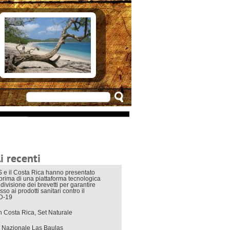
e in Costarica
n Costarica
ere
 principali
mo
appuntamenti
zionali
 di viaggio
i interni
i recenti
 e il Costa Rica hanno presentato
eprima di una piattaforma tecnologica
divisione dei brevetti per garantire
sso ai prodotti sanitari contro il
D-19
in Costa Rica, Set Naturale
 Nazionale Las Baulas