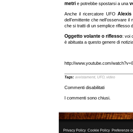
metri
e potrebbe spostarsi a una
v
Anche il ricercatore UFO
Alexis
dell’emittente che nell’osservare i
che si tratti di un semplice riflesso 
Oggetto volante o riflesso
: voi
è abituata a questo genere di notizi
http://www.youtube.com/watch?
Tags:
avvistamenti
,
UFO
,
video
su
Commenti disabilitati
Ancora
I commenti sono chiusi.
avvistamenti
UFO
nei
cieli
del
Costa
Privacy Policy
Cookie Policy
Preferenze c