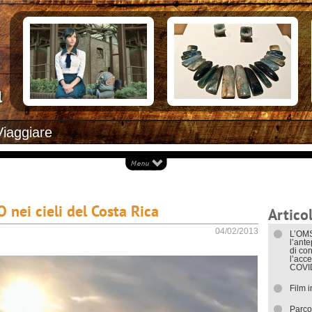
Documenti necessari per trasferirsi
Alloggiar
Italiani in Costa Rica
Arrivare i
L’ambasciata italiana
Cosa ved
Opportunità lavorative
Attrazioni
Ecoturis
Eventi e 
Isole
Parchi Na
Spiagge
Documenti
Viaggiare
I trasport
nei cieli del Costa Rica
Articol
04/02/2013
L’OMS
l’ant
di con
l’acce
COVI
Film 
Parco