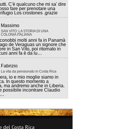
utti. C'è qualcuno che mi sa' dire
sso fare per prenotare una
 rifugio Los crostones .grazie
Massimo
SAN VITO: LA STORIA DI UNA
COLONIA ITALIANA
 conobbi molti anni fa in Panamà
iago de Veraguas un signore che
ere in San Vito, poi ritornato in
lcuni anni fa è da lu…
Fabrizio
La vita da pensionato in Costa Rica
ra, io e mio moglie siamo in
ca. In questo momento a
, ma andremo anche in Liberia.
 possibile incontrare Claudio
a…
e del Costa Rica