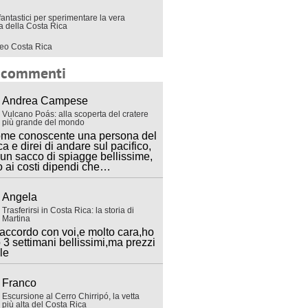
fantastici per sperimentare la vera
ra della Costa Rica
eo Costa Rica
i commenti
Andrea Campese
Vulcano Poás: alla scoperta del cratere
più grande del mondo
ome conoscente una persona del
ca e direi di andare sul pacifico,
 un sacco di spiagge bellissime,
o ai costi dipendi che…
Angela
Trasferirsi in Costa Rica: la storia di
Martina
accordo con voi,e molto cara,ho
 3 settimani bellissimi,ma prezzi
lle
Franco
Escursione al Cerro Chirripó, la vetta
più alta del Costa Rica