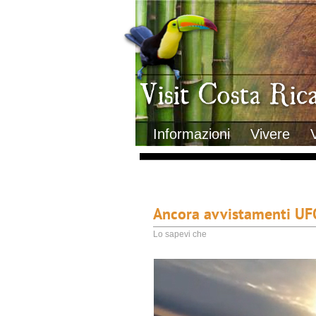
Clima
Geografia
Informazioni Geografiche
Letteratura e cultura
Gastronomia
Lo sapevi che
Musica
Natura
Storia
Visit Costa Rica
Trasporti Interni
Informazioni
Vivere
Ancora avvistamenti UFO 
Lo sapevi che