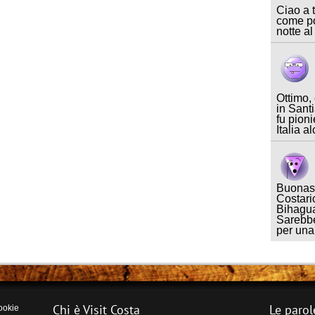
Ciao a t
come po
notte al
Ottimo,
in Sant
fu pioni
Italia a
Buonase
Costari
Bihagua
Sarebbe
per un
Chi è Visit Costa
Le parol
ookie