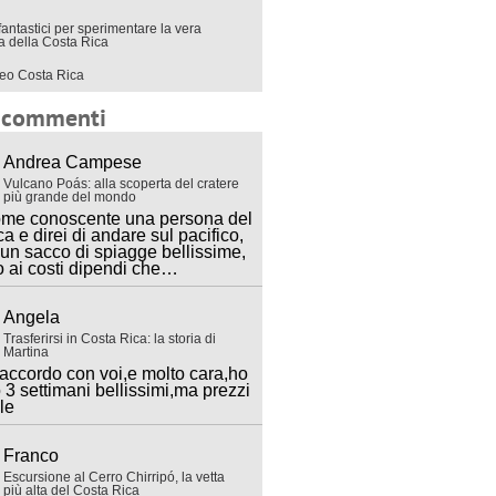
fantastici per sperimentare la vera
ra della Costa Rica
eo Costa Rica
i commenti
Andrea Campese
Vulcano Poás: alla scoperta del cratere
più grande del mondo
ome conoscente una persona del
ca e direi di andare sul pacifico,
 un sacco di spiagge bellissime,
o ai costi dipendi che…
Angela
Trasferirsi in Costa Rica: la storia di
Martina
accordo con voi,e molto cara,ho
 3 settimani bellissimi,ma prezzi
lle
Franco
Escursione al Cerro Chirripó, la vetta
più alta del Costa Rica