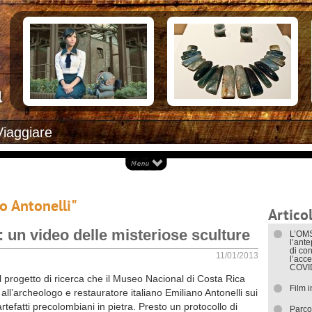
Documenti necessari per trasferirsi
Alloggiar
Italiani in Costa Rica
Arrivare i
L’ambasciata italiana
Cosa ved
Opportunità lavorative
Attrazioni
Ecoturis
Eventi e 
Isole
Parchi Na
Spiagge
Documenti
Viaggiare
I trasport
no Antonelli"
Articol
: un video delle misteriose sculture
L’OMS
l’ant
di con
11/01/2013
l’acce
COVI
l progetto di ricerca che il Museo Nacional di Costa Rica
Film 
 all’archeologo e restauratore italiano Emiliano Antonelli sui
artefatti precolombiani in pietra. Presto un protocollo di
Parco