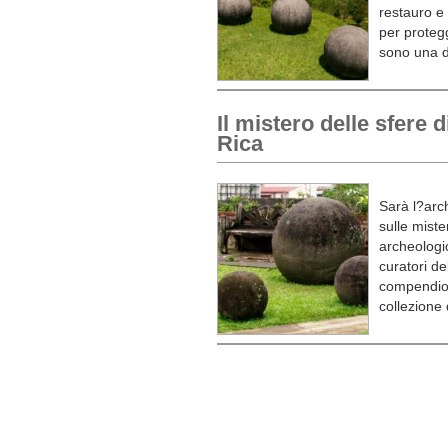
restauro e 
per protegg
sono una de
Il mistero delle sfere
Rica
Sarà l?arc
sulle miste
archeologic
curatori d
compendio 
collezione 