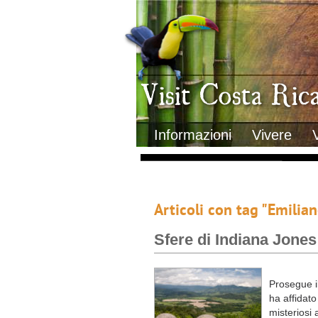
Clima
Geografia
Informazioni Geografiche
Letteratura e cultura
Gastronomia
Lo sapevi che
Musica
Natura
Storia
Visit Costa Rica
Trasporti Interni
Informazioni
Vivere
Articoli con tag "Emilia
Sfere di Indiana Jones
Prosegue i
ha affidato
misteriosi 