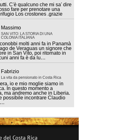
utti. C'è qualcuno che mi sa' dire
sso fare per prenotare una
 rifugio Los crostones .grazie
Massimo
SAN VITO: LA STORIA DI UNA
COLONIA ITALIANA
 conobbi molti anni fa in Panamà
iago de Veraguas un signore che
ere in San Vito, poi ritornato in
lcuni anni fa è da lu…
Fabrizio
La vita da pensionato in Costa Rica
ra, io e mio moglie siamo in
ca. In questo momento a
, ma andremo anche in Liberia.
 possibile incontrare Claudio
a…
e del Costa Rica