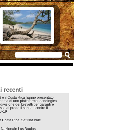
e in Costarica
n Costarica
ere
 principali
mo
appuntamenti
zionali
 di viaggio
i interni
i recenti
 e il Costa Rica hanno presentato
eprima di una piattaforma tecnologica
divisione dei brevetti per garantire
sso ai prodotti sanitari contro il
D-19
in Costa Rica, Set Naturale
 Nazionale Las Baulas