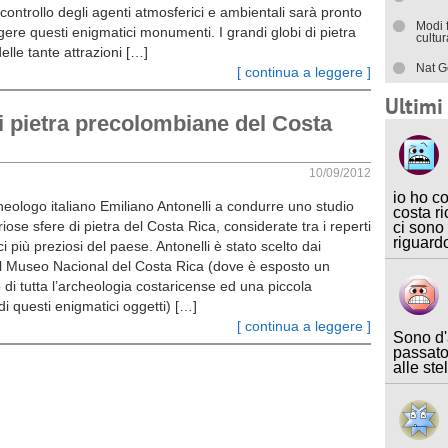
controllo degli agenti atmosferici e ambientali sarà pronto
Modi 
ere questi enigmatici monumenti. I grandi globi di pietra
cultu
lle tante attrazioni […]
Nat G
[ continua a leggere ]
Ultim
 di pietra precolombiane del Costa
10/09/2012
io ho c
heologo italiano Emiliano Antonelli a condurre uno studio
costa ri
riose sfere di pietra del Costa Rica, considerate tra i reperti
ci sono
riguard
i più preziosi del paese. Antonelli è stato scelto dai
el Museo Nacional del Costa Rica (dove è esposto un
di tutta l’archeologia costaricense ed una piccola
di questi enigmatici oggetti) […]
[ continua a leggere ]
Sono d'
passato
alle ste