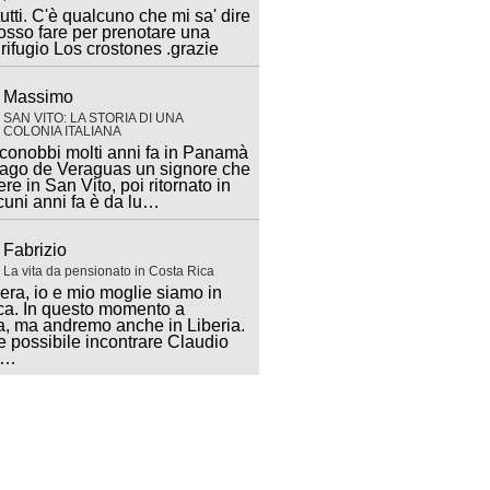
utti. C'è qualcuno che mi sa' dire
sso fare per prenotare una
 rifugio Los crostones .grazie
Massimo
SAN VITO: LA STORIA DI UNA
COLONIA ITALIANA
 conobbi molti anni fa in Panamà
iago de Veraguas un signore che
ere in San Vito, poi ritornato in
lcuni anni fa è da lu…
Fabrizio
La vita da pensionato in Costa Rica
ra, io e mio moglie siamo in
ca. In questo momento a
, ma andremo anche in Liberia.
 possibile incontrare Claudio
a…