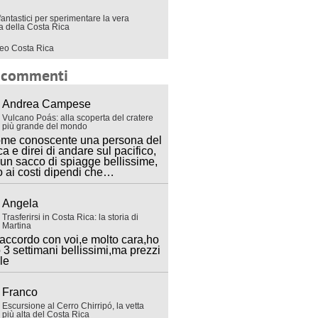
fantastici per sperimentare la vera
ra della Costa Rica
eo Costa Rica
i commenti
Andrea Campese
Vulcano Poás: alla scoperta del cratere
più grande del mondo
ome conoscente una persona del
ca e direi di andare sul pacifico,
 un sacco di spiagge bellissime,
o ai costi dipendi che…
Angela
Trasferirsi in Costa Rica: la storia di
Martina
accordo con voi,e molto cara,ho
 3 settimani bellissimi,ma prezzi
lle
Franco
Escursione al Cerro Chirripó, la vetta
più alta del Costa Rica