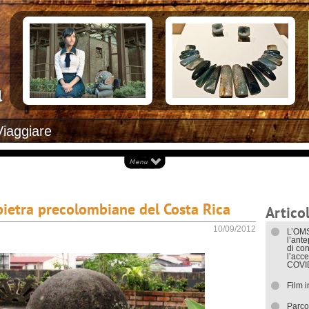
Documenti necessari per trasferirsi
Alloggiar
Italiani in Costa Rica
Arrivare i
L’ambasciata italiana
Cosa ved
Opportunità lavorative
Attrazioni
Ecoturis
Eventi e 
Isole
Parchi Na
Spiagge
Documenti
Viaggiare
I trasport
i pietra precolombiane del Costa Rica
Articol
10/09/2012
L’OMS
l’ant
di con
l’acce
COVI
Film 
Parco