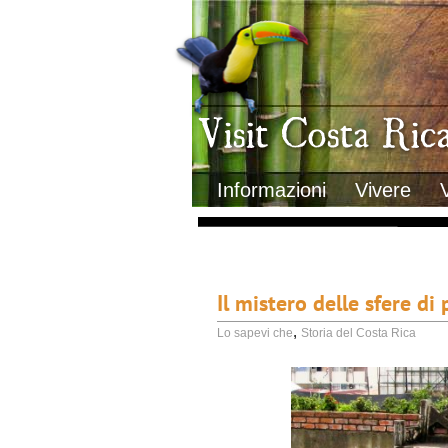
Clima
Geografia
Informazioni Geografiche
Letteratura e cultura
Gastronomia
Lo sapevi che
Musica
Natura
Storia
Visit Costa Rica
Trasporti Interni
Informazioni
Vivere
Il mistero delle sfere d
,
Lo sapevi che
Storia del Costa Rica