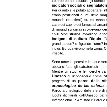
Lothrop ed altri studiosi gli sferoid
indicatori sociali o segnalator
Per quanto si è potuto accertare, infa
erano posizionati ai lati delle ra
mounds (monticoli) su cui etano s
case dei capi o dei famosi shamani
di mound su cui si svolgevano cer
civili. Molti studiosi avvallano la te
indigeni di cultura Diquis
(Di
grandi acque? o ?grande fiume? in
indios Boruca vivono nella zona. C
irrisolto.
Sono tante le ipotesi e le teorie so
abbiano fatte gli extraterrestri 
Mentre gli studi e le ricerche va
Unesco
di riconoscerle come
p
progetto di un
parco delle sf
arqueológico de las esferas
Parco archeologico delle sfere di 
luoghi dichiarati dall’Unesco pat
Internacional La Amistad e Parque