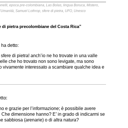
nelli
,
epoca pre-colombiana
,
Las Bolas
,
lingua Boruca
,
Mistero
,
l’Umanità
,
Samuel Lothrop
,
sfere di pietra
,
UFO
,
Unesco
re di pietra precolombiane del Costa Rica”
ha detto:
fere di pietra! anch’io ne ho trovate in una valle
uelle che ho trovato non sono levigate, ma sono
o vivamente interessato a scambiare qualche idea e
tto:
o e grazie per l’informazione; è possibile avere
e? Che dimensione hanno? E’ in grado di indicarmi se
ne sabbiosa (arenarie) o di altra natura?