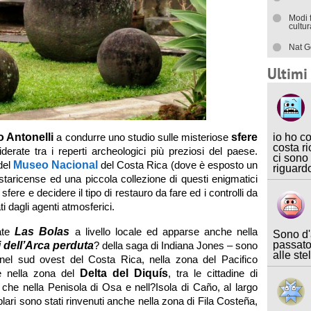
Modi 
cultu
Nat G
Ultim
io ho c
o Antonelli
a condurre uno studio sulle misteriose
sfere
costa ri
iderate tra i reperti archeologici più preziosi del paese.
ci sono
 del
Museo Nacional
del Costa Rica (dove è esposto un
riguard
staricense ed una piccola collezione di questi enigmatici
 sfere e decidere il tipo di restauro da fare ed i controlli da
i dagli agenti atmosferici.
ate
Las Bolas
a livello locale ed apparse anche nella
Sono d'
passato
i dell’Arca perduta
? della saga di Indiana Jones – sono
alle ste
9 nel sud ovest del Costa Rica, nella zona del Pacifico
e nella zona del
Delta del Diquís
, tra le cittadine di
che nella Penisola di Osa e nell?Isola di Caño, al largo
ari sono stati rinvenuti anche nella zona di Fila Costeña,