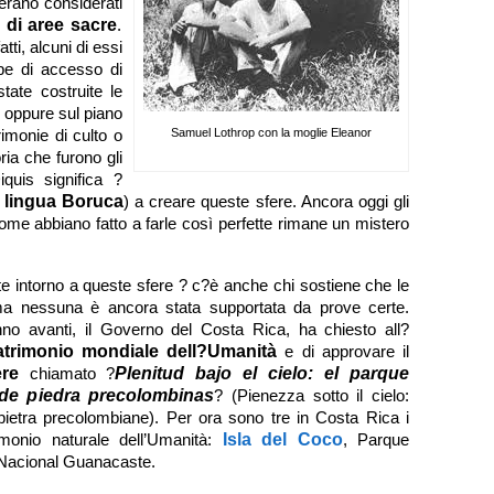
i erano considerati
i di aree sacre
.
tti, alcuni di essi
mpe di accesso di
tate costruite le
 oppure sul piano
imonie di culto o
Samuel Lothrop con la moglie Eleanor
oria che furono gli
quis significa ?
lingua Boruca
) a creare queste sfere. Ancora oggi gli
ome abbiano fatto a farle così perfette rimane un mistero
rte intorno a queste sfere ? c?è anche chi sostiene che le
– ma nessuna è ancora stata supportata da prove certe.
nno avanti, il Governo del Costa Rica, ha chiesto all?
atrimonio mondiale dell?Umanità
e di approvare il
ere
chiamato ?
Plenitud bajo el cielo: el parque
 de piedra precolombinas
? (Pienezza sotto il cielo:
pietra precolombiane). Per ora sono tre in Costa Rica i
rimonio naturale dell’Umanità:
Isla del Coco
, Parque
 Nacional Guanacaste.