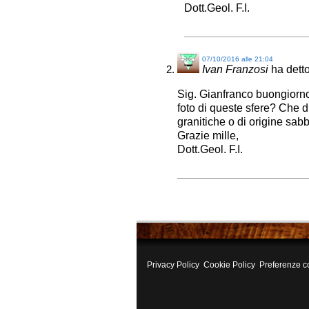
Dott.Geol. F.I.
07/10/2016 alle 21:04
Ivan Franzosi
ha detto
Sig. Gianfranco buongiorno 
foto di queste sfere? Che 
granitiche o di origine sabb
Grazie mille,
Dott.Geol. F.I.
Privacy Policy
Cookie Policy
Preferenze c