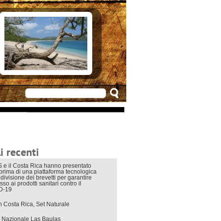
e in Costarica
n Costarica
ere
 principali
mo
appuntamenti
zionali
 di viaggio
i interni
i recenti
 e il Costa Rica hanno presentato
eprima di una piattaforma tecnologica
divisione dei brevetti per garantire
sso ai prodotti sanitari contro il
D-19
in Costa Rica, Set Naturale
 Nazionale Las Baulas