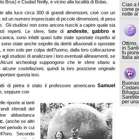
 Brus) e Ciudad Neilly, e vicino alla località di Bolas.
Ciao a t
come po
te alla luce circa 300 di grandi dimensioni, cioè con un
notte al
, ed un numero imprecisato di piccole dimensioni, di peso
late. Gli studiosi non sono ancora riusciti a capire quale sia
esti reperti. Le sfere, fatte di
andesite, gabbro e
lcanica, sono infatti quasi tutte state spostate rispetto al
Ottimo,
e sono state anche sepolte da detriti alluvionali o spostate
in Sant
, e non solo per colpa dell?uomo, dalla loro collocazione
fu pioni
gli studiosi di analizzare i loro eventuali allineamenti, se
Italia a
Alcuni archeologi suppongono che le sfere stiano a
alcune costellazioni, quindi la loro posizione originale
portare questa tesi.
Buonase
tti di pietra è stato il professore americano
Samuel
Costari
e, seppure con
Bihagua
Sarebbe
per un
le riposte ai tanti
andi sferoidi del
ine abbastanza
c.
(anche se altri
nel periodo in cui
ll?oro. Secondo