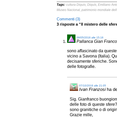
Tags:
cultura Diquis
,
Diquís
,
Emiliano Anto
Museo Nacional
,
patrimonio mondiale del
Commenti (3)
3 risposte a “Il mistero delle sfe
09/05/2016 alle 15:16
Pallanca Gian Franco
sono affascinato da queste s
vicino a Savona (Italia). Q
decisamente sferiche. Son
delle fotografie.
07/10/2016 alle 21:05
Ivan Franzosi
ha de
Sig. Gianfranco buongiorn
delle foto di queste sfer
sono granitiche o di origi
Grazie mille,