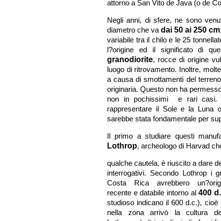
attorno a San Vito de Java (o de Coto
Negli anni, di sfere, ne sono venu
diametro che va
dai 50 ai 250 cm
variabile tra il chilo e le 25 tonnel
l?origine ed il significato di qu
granodiorite
, rocce di origine vu
luogo di ritrovamento. Inoltre, molt
a causa di smottamenti del terreno
originaria. Questo non ha permesso a
non in pochissimi e rari casi. 
rappresentare il Sole e la Luna o 
sarebbe stata fondamentale per sup
Il primo a studiare questi manufa
Lothrop
, archeologo di Harvad ch
qualche cautela, è riuscito a dare del
interrogativi. Secondo Lothrop i gr
Costa Rica avrebbero un?orig
recente e databile intorno al
400 d.
studioso indicano il 600 d.c.), cioè 
nella zona arrivò la cultura de