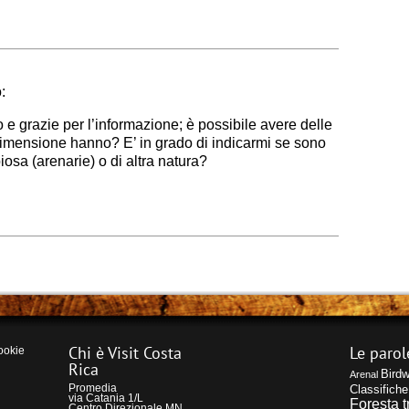
:
e grazie per l’informazione; è possibile avere delle
dimensione hanno? E’ in grado di indicarmi se sono
iosa (arenarie) o di altra natura?
Chi è Visit Costa
Le parol
ookie
Rica
Birdw
Arenal
Promedia
Classifiche
via Catania 1/L
Foresta t
Centro Direzionale MN