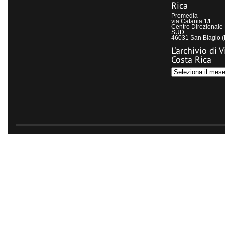
Rica
Promedia
via Catania 1/L
Centro Direzional
SUD
46031 San Biagio 
L’archivio di V
Costa Rica
L’archivio
di
Visit
Costa
Rica