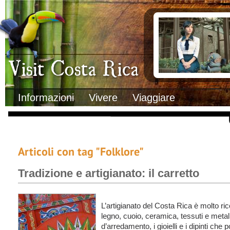
Clima
Documenti necessa
Geografia
Italiani in Costa 
Informazioni Geografiche
L’ambasciata ital
Letteratura e cultura
Opportunità lavo
Gastronomia
Lo sapevi che
Musica
Natura
Storia
Visit Costa Rica
Trasporti Interni
Informazioni
Vivere
Viaggiare
Articoli con tag "Folklore"
Tradizione e artigianato: il carretto
L’artigianato del Costa Rica è molto ric
legno, cuoio, ceramica, tessuti e metalli.
d’arredamento, i gioielli e i dipinti che