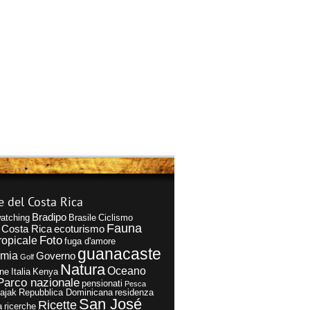
e del Costa Rica
Bradipo
atching
Brasile
Ciclismo
Fauna
Costa Rica
ecoturismo
Foto
ropicale
fuga d'amore
guanacaste
omia
Governo
Golf
Natura
Oceano
ne
Italia
Kenya
Parco nazionale
pensionati
Pesca
Kajak
Repubblica Dominicana
residenza
San José
Ricette
a
ricerche