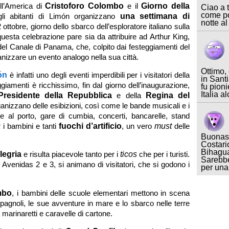
l’America di
Cristoforo Colombo
e il
Giorno della
Ciao a t
come po
gli abitanti di Limón organizzano
una settimana di
notte al
ottobre, giorno dello sbarco dell’esploratore italiano sulla
e questa celebrazione pare sia da attribuire ad Arthur King,
el Canale di Panama, che, colpito dai festeggiamenti del
anizzare un evento analogo nella sua città.
Ottimo,
ón
è infatti uno degli eventi imperdibili per i visitatori della
in Sant
giamenti è ricchissimo, fin dal giorno dell’inaugurazione,
fu pioni
Italia a
Presidente della Repubblica
e della
Regina del
anizzano delle esibizioni, così come le bande musicali e i
 al porto, gare di cumbia, concerti, bancarelle, stand
 i bambini e tanti
fuochi d’artificio
, un vero
must
delle
Buonase
Costari
Bihagua
legria
e risulta piacevole tanto per i
ticos
che per i turisti.
Sarebbe
le Avenidas 2 e 3, si animano di visitatori, che si godono i
per un
mbo
, i bambini delle scuole elementari mettono in scena
i spagnoli, le sue avventure in mare e lo sbarco nelle terre
 marinaretti e caravelle di cartone.