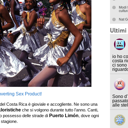
Modi 
cultu
Nat G
Ultim
io ho c
costa ri
ci sono
riguard
verting Sex Product!
Sono d'
passato
e del Costa Rica è gioviale e accogliente. Ne sono una
alle ste
loristiche
che si volgono durante tutto l’anno. Canti,
no possesso delle strade di
Puerto Limón
, dove ogni
 stagione.