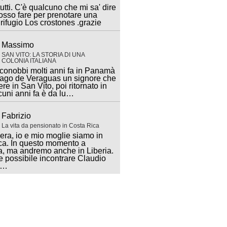
utti. C'è qualcuno che mi sa' dire
sso fare per prenotare una
 rifugio Los crostones .grazie
Massimo
SAN VITO: LA STORIA DI UNA
COLONIA ITALIANA
 conobbi molti anni fa in Panamà
iago de Veraguas un signore che
ere in San Vito, poi ritornato in
lcuni anni fa è da lu…
Fabrizio
La vita da pensionato in Costa Rica
ra, io e mio moglie siamo in
ca. In questo momento a
, ma andremo anche in Liberia.
 possibile incontrare Claudio
a…