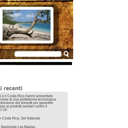
e in Costarica
n Costarica
ere
 principali
mo
appuntamenti
zionali
 di viaggio
i interni
i recenti
 e il Costa Rica hanno presentato
eprima di una piattaforma tecnologica
divisione dei brevetti per garantire
sso ai prodotti sanitari contro il
D-19
in Costa Rica, Set Naturale
 Nazionale Las Baulas