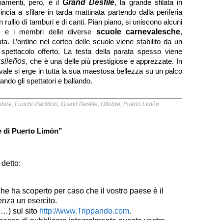
iamenti, però, è il
Grand Desfile
, la grande sfilata in
cia a sfilare in tarda mattinata partendo dalla periferia
n rullio di tamburi e di canti. Pian piano, si uniscono alcuni
me e i membri delle diverse
scuole carnevalesche
,
ta. L’ordine nel corteo delle scuole viene stabilito da un
o spettacolo offerto. La testa della parata spesso viene
sileños
, che è una delle più prestigiose e apprezzate. In
vale si erge in tutta la sua maestosa bellezza su un palco
ando gli spettatori e ballando.
klore
,
Fuochi d'artificio
,
Grand Desfile
,
Ottobre
,
Puerto Limón
le di Puerto Limón”
 detto:
che ha scoperto per caso che il vostro paese è il
enza un esercito.
http://www.Trippando.com
o…) sul sito
.