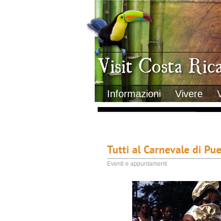
Clima
Geografia
Informazioni Geografiche
Letteratura e cultura
Gastronomia
Lo sapevi che
Musica
Natura
Storia
Visit Costa Rica
Trasporti Interni
Informazioni
Vivere
Tutti al Carnevale di Pu
Eventi e appuntamenti