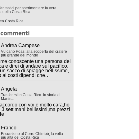
fantastici per sperimentare la vera
ra della Costa Rica
eo Costa Rica
i commenti
Andrea Campese
Vulcano Poás: alla scoperta del cratere
più grande del mondo
ome conoscente una persona del
ca e direi di andare sul pacifico,
 un sacco di spiagge bellissime,
o ai costi dipendi che…
Angela
Trasferirsi in Costa Rica: la storia di
Martina
accordo con voi,e molto cara,ho
 3 settimani bellissimi,ma prezzi
lle
Franco
Escursione al Cerro Chirripó, la vetta
più alta del Costa Rica