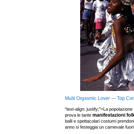
Multi Orgasmic Lover — Top Con
“text-align: justify;”>La popolazion
prova le tante
manifestazioni folk
balli e spettacolari costumi prendo
anno si festeggia un carnevale fuori