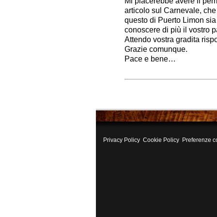
Mi piacerebbe avere il per
articolo sul Carnevale, ch
questo di Puerto Limon sia 
conoscere di più il vostro 
Attendo vostra gradita risp
Grazie comunque.
Pace e bene…
Privacy Policy
Cookie Policy
Preferenze c