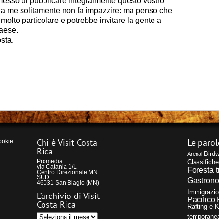
messo di pubblicare integralmente questo vostro
e a me solitamente non fa impazzire: ma penso che
molto particolare e potrebbe invitare la gente a
paese.
osta.
Chi è Visit Costa
Le parol
ookie
Rica
Birdw
Arenal
Promedia
Classifiche
via Catania 1/L
Foresta t
Centro Direzionale MN
SUD
Gastron
46031 San Biagio (MN)
Immigrazio
L’archivio di Visit
Pacifico
Costa Rica
Rafting e 
L’archivio
temporane