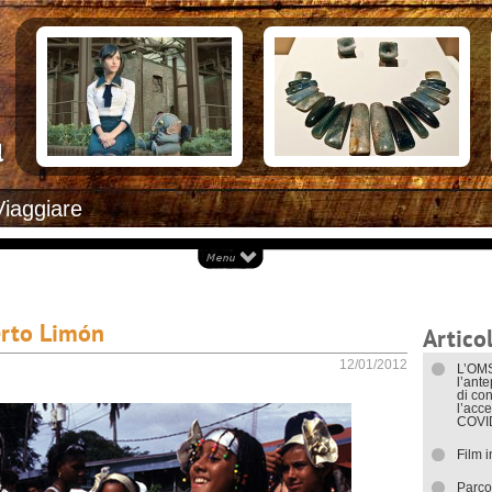
Documenti necessari per trasferirsi
Alloggiar
Italiani in Costa Rica
Arrivare i
L’ambasciata italiana
Cosa ved
Opportunità lavorative
Attrazioni
Ecoturis
Eventi e 
Isole
Parchi Na
Spiagge
Documenti
Viaggiare
I trasport
erto Limón
Articol
12/01/2012
L’OMS
l’ant
di con
l’acce
COVI
Film 
Parco