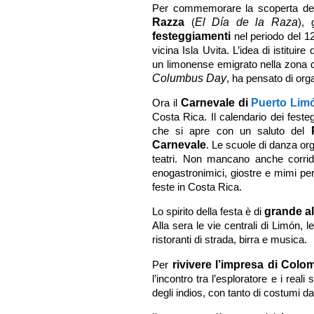
Per commemorare la scoperta del
Razza
(
El Día de la Raza
), 
festeggiamenti
nel periodo del 12 
vicina Isla Uvita. L’idea di istituir
un limonense emigrato nella zona d
Columbus Day
, ha pensato di org
Ora il
Carnevale di
Puerto Lim
Costa Rica. Il calendario dei festeg
che si apre con un saluto del
Carnevale
. Le scuole di danza org
teatri. Non mancano anche corride
enogastronimici, giostre e mimi per
feste in Costa Rica.
Lo spirito della festa è di
grande al
Alla sera le vie centrali di Limón, 
ristoranti di strada, birra e musica.
Per
rivivere l’impresa di Colo
l’incontro tra l’esploratore e i real
degli indios, con tanto di costumi da