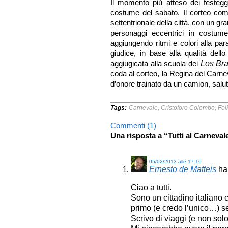
Il momento più atteso dei festegg
costume del sabato. Il corteo comin
settentrionale della città, con un gra
personaggi eccentrici in costu
aggiungendo ritmi e colori alla para
giudice, in base alla qualità dell
aggiugicata alla scuola dei
Los Bra
coda al corteo, la Regina del Carne
d’onore trainato da un camion, salut
Tags:
Carnevale
,
Cristoforo Colombo
,
Fol
Commenti (1)
Una risposta a “Tutti al Carneva
05/02/2013 alle 17:16
Ernesto de Matteis
ha
Ciao a tutti.
Sono un cittadino italiano 
primo (e credo l’unico…) s
Scrivo di viaggi (e non sol