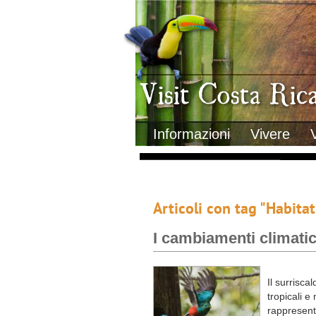
Clima
Geografia
Informazioni Geografiche
Letteratura e cultura
Gastronomia
Lo sapevi che
Musica
Natura
Storia
Visit Costa Rica
Trasporti Interni
Informazioni
Vivere
Articoli con tag "Habitat
I cambiamenti climatic
Il surrisca
tropicali e
rappresenta