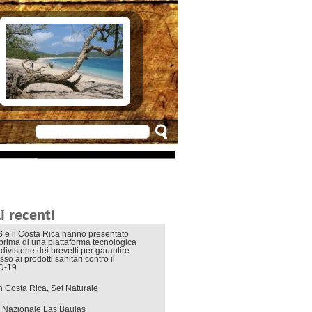
e in Costarica
n Costarica
ere
 principali
mo
appuntamenti
zionali
 di viaggio
i interni
i recenti
 e il Costa Rica hanno presentato
eprima di una piattaforma tecnologica
divisione dei brevetti per garantire
sso ai prodotti sanitari contro il
D-19
in Costa Rica, Set Naturale
 Nazionale Las Baulas