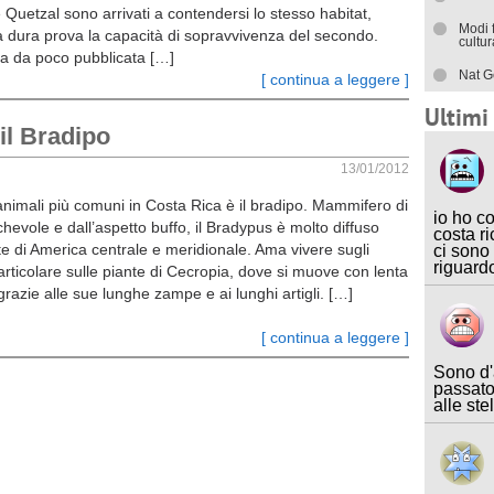
Quetzal sono arrivati a contendersi lo stesso habitat,
Modi 
 dura prova la capacità di sopravvivenza del secondo.
cultu
a da poco pubblicata […]
Nat G
[ continua a leggere ]
Ultim
il Bradipo
13/01/2012
animali più comuni in Costa Rica è il bradipo. Mammifero di
io ho c
hevole e dall’aspetto buffo, il Bradypus è molto diffuso
costa ri
te di America centrale e meridionale. Ama vivere sugli
ci sono
riguard
particolare sulle piante di Cecropia, dove si muove con lenta
razie alle sue lunghe zampe e ai lunghi artigli. […]
[ continua a leggere ]
Sono d'
passato
alle ste