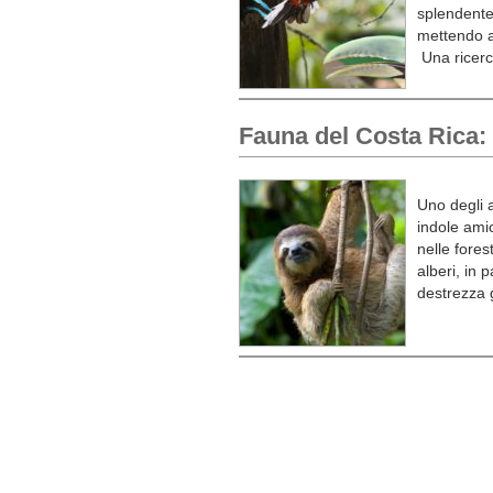
splendente 
mettendo a
Una ricerc
Fauna del Costa Rica: 
Uno degli 
indole amic
nelle fores
alberi, in 
destrezza g