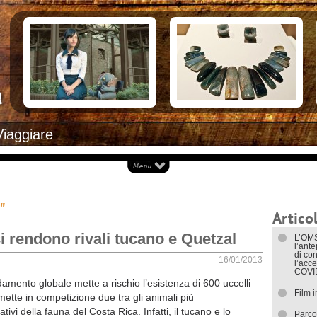
Documenti necessari per trasferirsi
Alloggiar
Italiani in Costa Rica
Arrivare i
L’ambasciata italiana
Cosa ved
Opportunità lavorative
Attrazioni
Ecoturis
Eventi e 
Isole
Parchi Na
Spiagge
Documenti
Viaggiare
I trasport
"
Articol
i rendono rivali tucano e Quetzal
L’OMS
l’ant
di con
16/01/2013
l’acce
COVI
ldamento globale mette a rischio l’esistenza di 600 uccelli
Film 
 mette in competizione due tra gli animali più
tivi della fauna del Costa Rica. Infatti, il tucano e lo
Parco