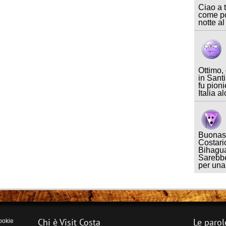
Ciao a t
come po
notte al
Ottimo,
in Sant
fu pioni
Italia a
Buonase
Costari
Bihagua
Sarebbe
per un
Chi è Visit Costa
Le parol
ookie