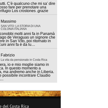
utti. C'è qualcuno che mi sa' dire
sso fare per prenotare una
 rifugio Los crostones .grazie
Massimo
SAN VITO: LA STORIA DI UNA
COLONIA ITALIANA
 conobbi molti anni fa in Panamà
iago de Veraguas un signore che
ere in San Vito, poi ritornato in
lcuni anni fa è da lu…
Fabrizio
La vita da pensionato in Costa Rica
ra, io e mio moglie siamo in
ca. In questo momento a
, ma andremo anche in Liberia.
 possibile incontrare Claudio
a…
e del Costa Rica