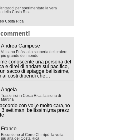
fantastici per sperimentare la vera
ra della Costa Rica
eo Costa Rica
i commenti
Andrea Campese
Vulcano Poás: alla scoperta del cratere
più grande del mondo
ome conoscente una persona del
ca e direi di andare sul pacifico,
 un sacco di spiagge bellissime,
o ai costi dipendi che…
Angela
Trasferirsi in Costa Rica: la storia di
Martina
accordo con voi,e molto cara,ho
 3 settimani bellissimi,ma prezzi
lle
Franco
Escursione al Cerro Chirripó, la vetta
più alta del Costa Rica