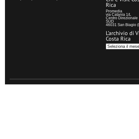
Rica
Promedia
via Catania 1/L
Centro Direzional
SUD
46031 San Biagio 
L’archivio di V
Costa Rica
L’archivio
di
Visit
Costa
Rica