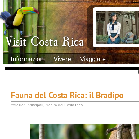
Clima
Documenti necessa
Geografia
Italiani in Costa 
Informazioni Geografiche
L’ambasciata ital
Letteratura e cultura
Opportunità lavo
Gastronomia
Lo sapevi che
Musica
Natura
Storia
Visit Costa Rica
Trasporti Interni
Informazioni
Vivere
Viaggiare
Fauna del Costa Rica: il Bradipo
,
Attrazioni principali
Natura del Costa Rica