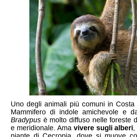
Uno degli animali più comuni in Costa
Mammifero di indole amichevole e dall
Bradypus
è molto diffuso nelle foreste 
e meridionale. Ama
vivere sugli alberi
,
piante di Cecropia, dove si muove co