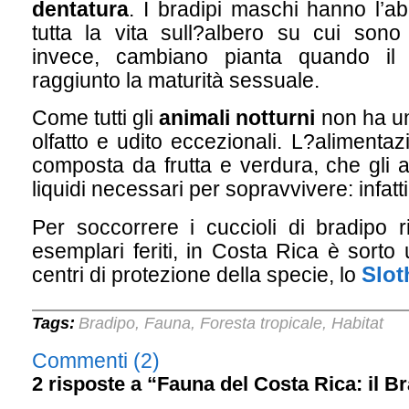
dentatura
. I bradipi maschi hanno l’ab
tutta la vita sull?albero su cui sono
invece, cambiano pianta quando il 
raggiunto la maturità sessuale.
Come tutti gli
animali notturni
non ha un
olfatto e udito eccezionali. L?alimenta
composta da frutta e verdura, che gli 
liquidi necessari per sopravvivere: infat
Per soccorrere i cuccioli di bradipo ri
esemplari feriti, in Costa Rica è sorto
Slot
centri di protezione della specie, lo
Tags:
Bradipo
Fauna
Foresta tropicale
Habitat
,
,
,
Commenti (2)
2 risposte a “Fauna del Costa Rica: il B