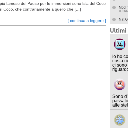
à più famose del Paese per le immersioni sono Isla del Coco
Modi 
el Coco, che contrariamente a quello che […]
cultu
Nat G
[ continua a leggere ]
Ultim
io ho c
costa ri
ci sono
riguard
Sono d'
passato
alle ste