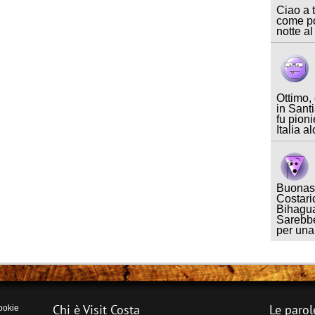
Ciao a t
come po
notte al
Ottimo,
in Sant
fu pioni
Italia a
Buonase
Costari
Bihagua
Sarebbe
per un
Chi è Visit Costa
Le parol
ookie