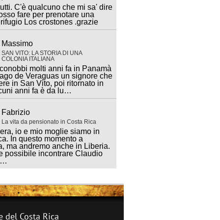
utti. C'è qualcuno che mi sa' dire
sso fare per prenotare una
 rifugio Los crostones .grazie
Massimo
SAN VITO: LA STORIA DI UNA
COLONIA ITALIANA
 conobbi molti anni fa in Panamà
iago de Veraguas un signore che
ere in San Vito, poi ritornato in
lcuni anni fa è da lu…
Fabrizio
La vita da pensionato in Costa Rica
ra, io e mio moglie siamo in
ca. In questo momento a
, ma andremo anche in Liberia.
 possibile incontrare Claudio
a…
e del Costa Rica