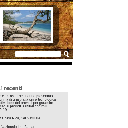
e in Costarica
n Costarica
ere
 principali
mo
appuntamenti
zionali
 di viaggio
i interni
i recenti
 e il Costa Rica hanno presentato
eprima di una piattaforma tecnologica
divisione dei brevetti per garantire
sso ai prodotti sanitari contro il
D-19
in Costa Rica, Set Naturale
 Nazionale Las Baulas