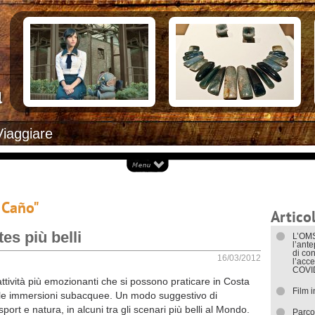
Documenti necessari per trasferirsi
Alloggiar
Italiani in Costa Rica
Arrivare i
L’ambasciata italiana
Cosa ved
Opportunità lavorative
Attrazioni
Ecoturis
Eventi e 
Isole
Parchi Na
Spiagge
Documenti
Viaggiare
I trasport
l Caño"
Articol
tes più belli
L’OMS
l’ant
di con
16/03/2012
l’acce
COVI
ttività più emozionanti che si possono praticare in Costa
Film 
le immersioni subacquee. Un modo suggestivo di
port e natura, in alcuni tra gli scenari più belli al Mondo.
Parco