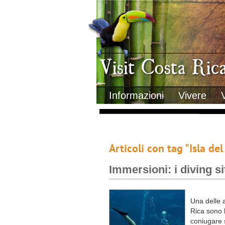
Clima
Geografia
Informazioni Geografiche
Letteratura e cultura
Gastronomia
Lo sapevi che
Musica
Natura
Storia
Visit Costa Rica
Trasporti Interni
Informazioni
Vivere
Articoli con tag "Isla de
Immersioni: i diving si
Una delle a
Rica sono 
coniugare s