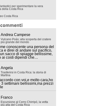
fantastici per sperimentare la vera
ra della Costa Rica
eo Costa Rica
i commenti
Andrea Campese
Vulcano Poás: alla scoperta del cratere
più grande del mondo
ome conoscente una persona del
ca e direi di andare sul pacifico,
 un sacco di spiagge bellissime,
o ai costi dipendi che…
Angela
Trasferirsi in Costa Rica: la storia di
Martina
accordo con voi,e molto cara,ho
 3 settimani bellissimi,ma prezzi
lle
Franco
Escursione al Cerro Chirripó, la vetta
più alta del Costa Rica