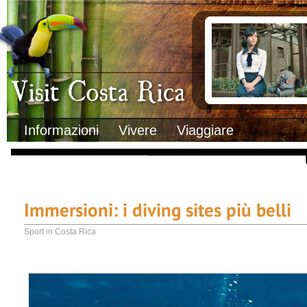
Clima
Documenti necessa
Geografia
Italiani in Costa 
Informazioni Geografiche
L’ambasciata ital
Letteratura e cultura
Opportunità lavo
Gastronomia
Lo sapevi che
Musica
Natura
Storia
Visit Costa Rica
Trasporti Interni
Informazioni
Vivere
Viaggiare
Immersioni: i diving sites più belli
Sport in Costa Rica