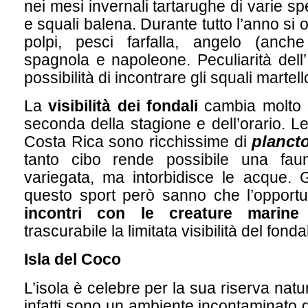
nei mesi invernali tartarughe di varie sp
e squali balena. Durante tutto l’anno si 
polpi, pesci farfalla, angelo (anche 
spagnola e napoleone. Peculiarità dell’
possibilità di incontrare gli squali martell
La
visibilità dei fondali
cambia molto d
seconda della stagione e dell’orario. L
planct
Costa Rica sono ricchissime di
tanto cibo rende possibile una fa
variegata, ma intorbidisce le acque. G
questo sport però sanno che l’opportun
incontri con le creature marine
trascurabile la limitata visibilità del fonda
Isla del Coco
L’isola è celebre per la sua riserva nat
infatti sono un ambiente incontaminato d