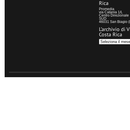
Rica
Promedia
via Catania 1/L
Centro Direzional
SUD
46031 San Biagio 
L’archivio di V
Costa Rica
L’archivio
di
Visit
Costa
Rica