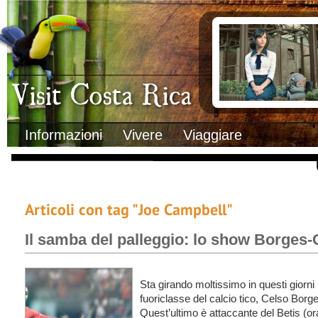
Clima
Documenti necessa
Geografia
Italiani in Costa 
Informazioni Geografiche
L’ambasciata ital
Letteratura e cultura
Opportunità lavo
Gastronomia
Lo sapevi che
Musica
Natura
Storia
Visit Costa Rica
Trasporti Interni
Informazioni
Vivere
Viaggiare
Articoli con tag "Joe Campbell"
Il samba del palleggio: lo show Borges
Sta girando moltissimo in questi giorni
fuoriclasse del calcio tico, Celso Borg
Quest’ultimo è attaccante del Betis (ora 