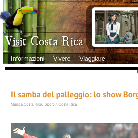
Clima
Documenti necessa
Geografia
Italiani in Costa 
Informazioni Geografiche
L’ambasciata ital
Letteratura e cultura
Opportunità lavo
Gastronomia
Lo sapevi che
Musica
Natura
Storia
Visit Costa Rica
Trasporti Interni
Informazioni
Vivere
Viaggiare
Il samba del palleggio: lo show Bo
,
Musica Costa Rica
Sport in Costa Rica