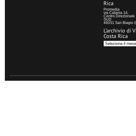
Rica
Promedia
via Catania 1/L
Centro Direzional
SUD
46031 San Biagio 
L’archivio di V
Costa Rica
L’archivio
di
Visit
Costa
Rica