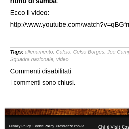
ritmo di samba
.
Ecco il video:
http://www.youtube.com/watch?v=qBG
Tags:
allenamento
Calcio
Celso Borges
Joe Camp
,
,
,
Squadra nazionale
video
,
Commenti disabilitati
su
Il
samba
I commenti sono chiusi.
del
palleggio:
lo
show
Borges-
Campbell
Chi è Visit Co
Privacy Policy
Cookie Policy
Preferenze cookie