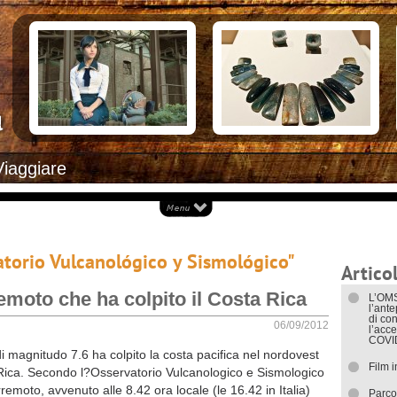
Documenti necessari per trasferirsi
Alloggiar
Italiani in Costa Rica
Arrivare i
L’ambasciata italiana
Cosa ved
Opportunità lavorative
Attrazioni
Ecoturis
Eventi e 
Isole
Parchi Na
Spiagge
Documenti
Viaggiare
I trasport
atorio Vulcanológico y Sismológico"
Articol
moto che ha colpito il Costa Rica
L’OMS
l’ant
di con
06/09/2012
l’acce
COVI
i magnitudo 7.6 ha colpito la costa pacifica nel nordovest
Film 
Rica. Secondo l?Osservatorio Vulcanologico e Sismologico
erremoto, avvenuto alle 8.42 ora locale (le 16.42 in Italia)
Parco