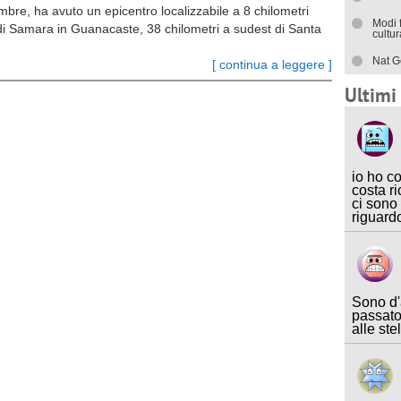
mbre, ha avuto un epicentro localizzabile a 8 chilometri
Modi 
à di Samara in Guanacaste, 38 chilometri a sudest di Santa
cultu
Nat G
[ continua a leggere ]
Ultim
io ho c
costa ri
ci sono
riguard
Sono d'
passato
alle ste