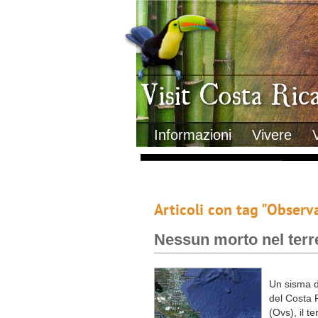
Clima
Geografia
Informazioni Geografiche
Letteratura e cultura
Gastronomia
Lo sapevi che
Musica
Natura
Storia
Visit Costa Rica
Trasporti Interni
Informazioni
Vivere
Articoli con tag "Observ
Nessun morto nel terre
Un sisma d
del Costa 
(Ovs), il t