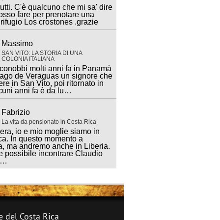
utti. C'è qualcuno che mi sa' dire
sso fare per prenotare una
 rifugio Los crostones .grazie
Massimo
SAN VITO: LA STORIA DI UNA
COLONIA ITALIANA
 conobbi molti anni fa in Panamà
iago de Veraguas un signore che
ere in San Vito, poi ritornato in
lcuni anni fa è da lu…
Fabrizio
La vita da pensionato in Costa Rica
ra, io e mio moglie siamo in
ca. In questo momento a
, ma andremo anche in Liberia.
 possibile incontrare Claudio
a…
e del Costa Rica