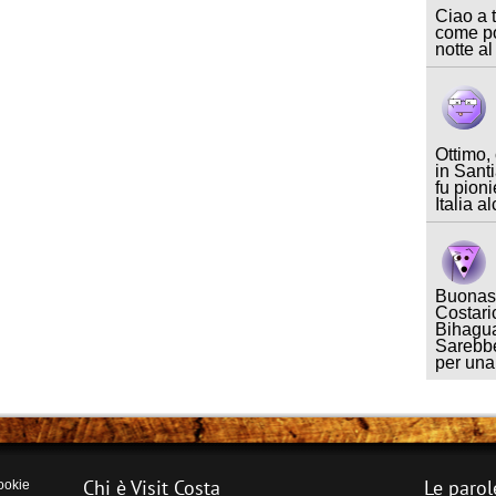
Ciao a t
come po
notte al
Ottimo,
in Sant
fu pioni
Italia a
Buonase
Costari
Bihagua
Sarebbe
per un
Chi è Visit Costa
Le parol
ookie