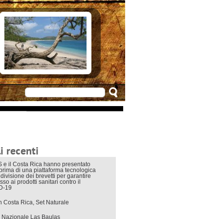
e in Costarica
n Costarica
ere
 principali
mo
appuntamenti
zionali
 di viaggio
i interni
i recenti
 e il Costa Rica hanno presentato
eprima di una piattaforma tecnologica
divisione dei brevetti per garantire
sso ai prodotti sanitari contro il
D-19
in Costa Rica, Set Naturale
 Nazionale Las Baulas