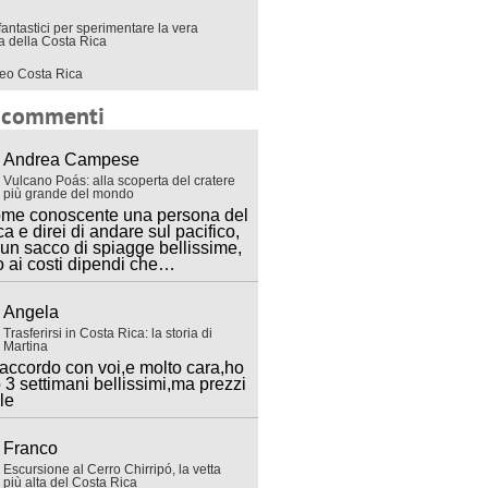
fantastici per sperimentare la vera
ra della Costa Rica
eo Costa Rica
i commenti
Andrea Campese
Vulcano Poás: alla scoperta del cratere
più grande del mondo
ome conoscente una persona del
ca e direi di andare sul pacifico,
 un sacco di spiagge bellissime,
o ai costi dipendi che…
Angela
Trasferirsi in Costa Rica: la storia di
Martina
accordo con voi,e molto cara,ho
 3 settimani bellissimi,ma prezzi
lle
Franco
Escursione al Cerro Chirripó, la vetta
più alta del Costa Rica